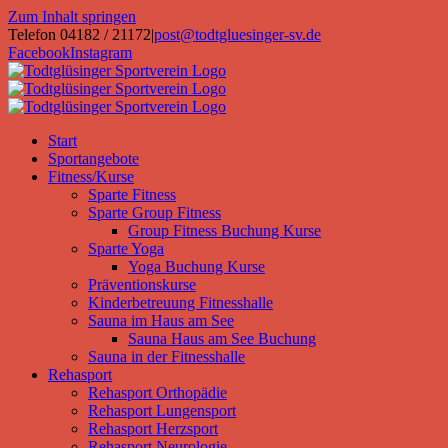
Zum Inhalt springen
Telefon 04182 / 21172
|
post@todtgluesinger-sv.de
Facebook
Instagram
Start
Sportangebote
Fitness/Kurse
Sparte Fitness
Sparte Group Fitness
Group Fitness Buchung Kurse
Sparte Yoga
Yoga Buchung Kurse
Präventionskurse
Kinderbetreuung Fitnesshalle
Sauna im Haus am See
Sauna Haus am See Buchung
Sauna in der Fitnesshalle
Rehasport
Rehasport Orthopädie
Rehasport Lungensport
Rehasport Herzsport
Rehasport Neurologie