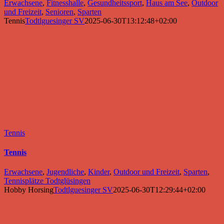
Erwachsene
,
Fitnesshalle
,
Gesundheitssport
,
Haus am See
,
Outdoor
und Freizeit
,
Senioren
,
Sparten
Tennis
Todtlguesinger SV
2025-06-30T13:12:48+02:00
Tennis
Tennis
Erwachsene
,
Jugendliche
,
Kinder
,
Outdoor und Freizeit
,
Sparten
,
Tennisplätze Todtglüsingen
Hobby Horsing
Todtlguesinger SV
2025-06-30T12:29:44+02:00