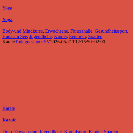
Yoga
Yoga
Body-und Mindkurse
,
Erwachsene
,
Fitnesshalle
,
Gesundheitssport
,
Haus am See
,
Jugendliche
,
Kinder
,
Senioren
,
Sparten
Karate
Todtlguesinger SV
2026-05-21T12:15:50+02:00
Karate
Karate
Dojo
,
Erwachsene
,
Jugendliche
,
Kampfsport
,
Kinder
,
Sparten