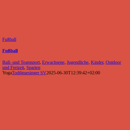
Fußball
Fußball
Ball- und Teamsport
,
Erwachsene
,
Jugendliche
,
Kinder
,
Outdoor
und Freizeit
,
Sparten
Yoga
Todtlguesinger SV
2025-06-30T12:39:42+02:00