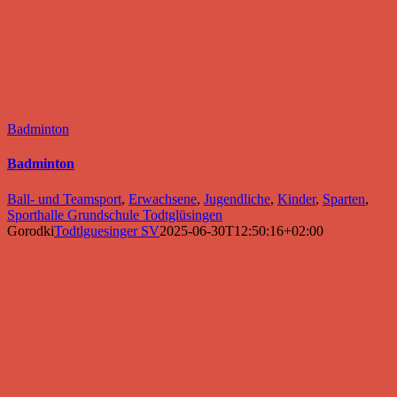
Badminton
Badminton
Ball- und Teamsport
,
Erwachsene
,
Jugendliche
,
Kinder
,
Sparten
,
Sporthalle Grundschule Todtglüsingen
Gorodki
Todtlguesinger SV
2025-06-30T12:50:16+02:00