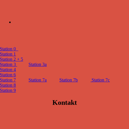
Station 0
Station 1
Station 2 + 5
Station 3
Station 3a
Station 4
Station 6
Station 7
Station 7a
Station 7b
Station 7c
Station 8
Station 9
Kontakt