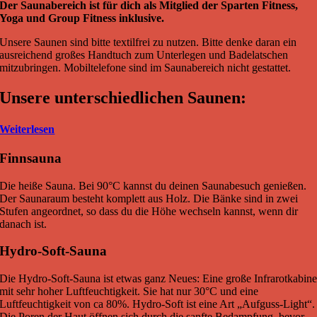
Der Saunabereich ist für dich als Mitglied der Sparten Fitness,
Yoga und Group Fitness inklusive.
Unsere Saunen sind bitte textilfrei zu nutzen. Bitte denke daran ein
ausreichend großes Handtuch zum Unterlegen und Badelatschen
mitzubringen. Mobiltelefone sind im Saunabereich nicht gestattet.
Unsere unterschiedlichen Saunen:
Weiterlesen
Finnsauna
Die heiße Sauna. Bei 90°C kannst du deinen Saunabesuch genießen.
Der Saunaraum besteht komplett aus Holz. Die Bänke sind in zwei
Stufen angeordnet, so dass du die Höhe wechseln kannst, wenn dir
danach ist.
Hydro-Soft-Sauna
Die Hydro-Soft-Sauna ist etwas ganz Neues: Eine große Infrarotkabin
mit sehr hoher Luftfeuchtigkeit. Sie hat nur 30°C und eine
Luftfeuchtigkeit von ca 80%. Hydro-Soft ist eine Art „Aufguss-Light“.
Die Poren der Haut öffnen sich durch die sanfte Bedampfung, bevor