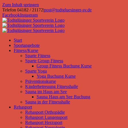
Zum Inhalt springen
Telefon 04182 / 21172
|
post@todtgluesinger-sv.de
Facebook
Instagram
Start
Sportangebote
Fitness/Kurse
Sparte Fitness
Sparte Group Fitness
Group Fitness Buchung Kurse
Sparte Yoga
Yoga Buchung Kurse
Präventionskurse
Kinderbetreuung Fitnesshalle
Sauna im Haus am See
Sauna Haus am See Buchung
Sauna in der Fitnesshalle
Rehasport
Rehasport Orthopädie
Rehasport Lungensport
Rehasport Herzsport
Rehasport Neurologie