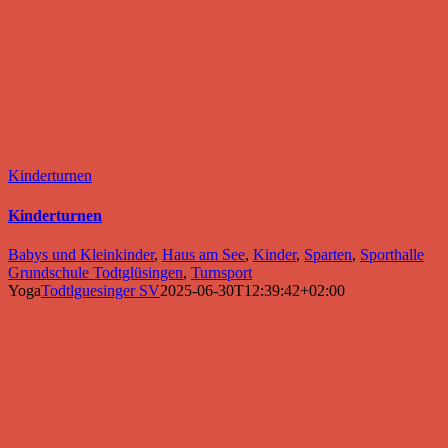
Kinderturnen
Kinderturnen
Babys und Kleinkinder
,
Haus am See
,
Kinder
,
Sparten
,
Sporthalle
Grundschule Todtglüsingen
,
Turnsport
Yoga
Todtlguesinger SV
2025-06-30T12:39:42+02:00