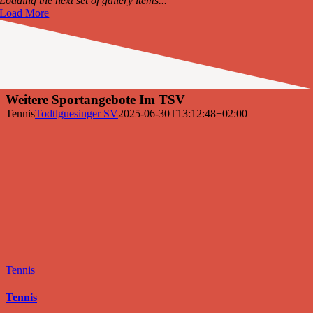
Loading the next set of gallery items...
Load More
Weitere Sportangebote Im TSV
Tennis
Todtlguesinger SV
2025-06-30T13:12:48+02:00
Tennis
Tennis