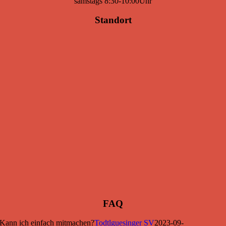
samstags 8:30-10:00Uhr
Standort
FAQ
Kann ich einfach mitmachen?
Todtlguesinger SV
2023-09-