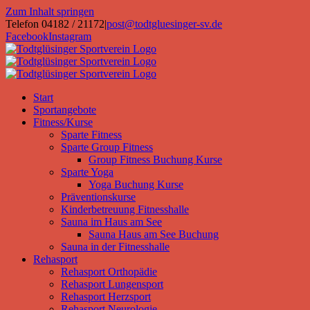
Zum Inhalt springen
Telefon 04182 / 21172
|
post@todtgluesinger-sv.de
Facebook
Instagram
Start
Sportangebote
Fitness/Kurse
Sparte Fitness
Sparte Group Fitness
Group Fitness Buchung Kurse
Sparte Yoga
Yoga Buchung Kurse
Präventionskurse
Kinderbetreuung Fitnesshalle
Sauna im Haus am See
Sauna Haus am See Buchung
Sauna in der Fitnesshalle
Rehasport
Rehasport Orthopädie
Rehasport Lungensport
Rehasport Herzsport
Rehasport Neurologie