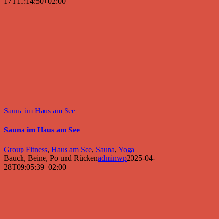
17T11:14:50+02:00
Sauna im Haus am See
Sauna im Haus am See
Group Fitness
,
Haus am See
,
Sauna
,
Yoga
Bauch, Beine, Po und Rücken
adminwp
2025-04-
28T09:05:39+02:00