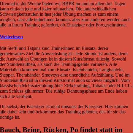
Dreimal in der Woche bieten wir BBPR an und an allen drei Tagen
kann einfach jede und jeder mitmachen. Die unterschiedlichen
Schwierigkeitsstufen in fast jeder Übung machen es zum einem
möglich, dass alle teilnehmen können, aber zum anderen werden auch
alle in ihrem Training gefordert, ob Einsteiger oder Fortgeschrittene.
Weiterlesen
Mit Steffi und Tatjana sind Trainerinnen im Einsatz, deren
gemeinsames Ziel die Abwechslung ist: Jede Stunde ist anders, denn
die Auswahl an Übungen ist in diesem Kursformat riiiiesig. Sowohl
der Stundenaufbau, als auch die Trainingsgeräte variieren. Alle
Materialien kommen mal zum Einsatz: Kleinhanteln, Langhanteln,
Stepper, Therabänder, Smoveys eine unendliche Aufzählung. Und im
Stundenaufbau ist in diesem Kursformat auch so vieles möglich: Vom
klassischen Mehrsatztraining über Zirkeltraining, Tabatas oder H.I.I.T.-
zum Schluss gilt immer: Die ruhige Dehnungsphase am Ende haben
sich alle verdient.
Du siehst, der Klassiker ist nicht umsonst der Klassiker: Hier können
alle dabei sein und bekommen das Training geboten, das für sie das
richtige ist.
Bauch, Beine, Rücken, Po findet statt im