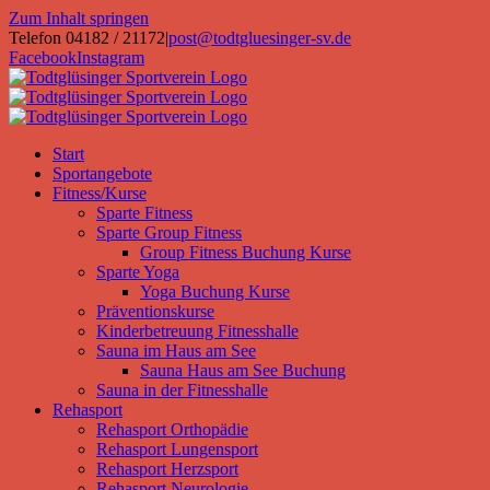
Zum Inhalt springen
Telefon 04182 / 21172
|
post@todtgluesinger-sv.de
Facebook
Instagram
Start
Sportangebote
Fitness/Kurse
Sparte Fitness
Sparte Group Fitness
Group Fitness Buchung Kurse
Sparte Yoga
Yoga Buchung Kurse
Präventionskurse
Kinderbetreuung Fitnesshalle
Sauna im Haus am See
Sauna Haus am See Buchung
Sauna in der Fitnesshalle
Rehasport
Rehasport Orthopädie
Rehasport Lungensport
Rehasport Herzsport
Rehasport Neurologie