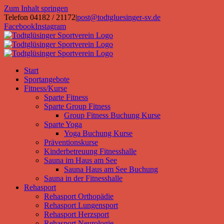
Zum Inhalt springen
Telefon 04182 / 21172
|
post@todtgluesinger-sv.de
Facebook
Instagram
Start
Sportangebote
Fitness/Kurse
Sparte Fitness
Sparte Group Fitness
Group Fitness Buchung Kurse
Sparte Yoga
Yoga Buchung Kurse
Präventionskurse
Kinderbetreuung Fitnesshalle
Sauna im Haus am See
Sauna Haus am See Buchung
Sauna in der Fitnesshalle
Rehasport
Rehasport Orthopädie
Rehasport Lungensport
Rehasport Herzsport
Rehasport Neurologie