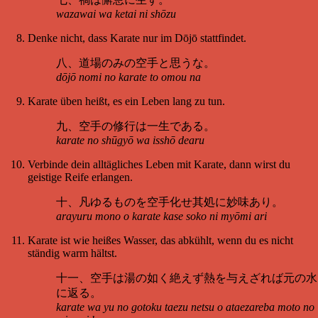
wazawai wa ketai ni shōzu
Denke nicht, dass Karate nur im Dōjō stattfindet.
八、道場のみの空手と思うな。
dōjō nomi no karate to omou na
Karate üben heißt, es ein Leben lang zu tun.
九、空手の修行は一生である。
karate no shūgyō wa isshō dearu
Verbinde dein alltägliches Leben mit Karate, dann wirst du
geistige Reife erlangen.
十、凡ゆるものを空手化せ其処に妙味あり。
arayuru mono o karate kase soko ni myōmi ari
Karate ist wie heißes Wasser, das abkühlt, wenn du es nicht
ständig warm hältst.
十一、空手は湯の如く絶えず熱を与えざれば元の水
に返る。
karate wa yu no gotoku taezu netsu o ataezareba moto no