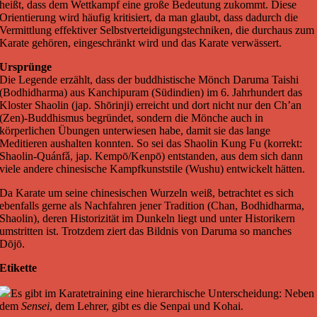
heißt, dass dem Wettkampf eine große Bedeutung zukommt. Diese
Orientierung wird häufig kritisiert, da man glaubt, dass dadurch die
Vermittlung effektiver Selbstverteidigungstechniken, die durchaus zum
Karate gehören, eingeschränkt wird und das Karate verwässert.
Ursprünge
Die Legende erzählt, dass der buddhistische Mönch Daruma Taishi
(Bodhidharma) aus Kanchipuram (Südindien) im 6. Jahrhundert das
Kloster Shaolin (jap. Shōrinji) erreicht und dort nicht nur den Ch’an
(Zen)-Buddhismus begründet, sondern die Mönche auch in
körperlichen Übungen unterwiesen habe, damit sie das lange
Meditieren aushalten konnten. So sei das Shaolin Kung Fu (korrekt:
Shaolin-Quánfǎ, jap. Kempō/Kenpō) entstanden, aus dem sich dann
viele andere chinesische Kampfkunststile (Wushu) entwickelt hätten.
Da Karate um seine chinesischen Wurzeln weiß, betrachtet es sich
ebenfalls gerne als Nachfahren jener Tradition (Chan, Bodhidharma,
Shaolin), deren Historizität im Dunkeln liegt und unter Historikern
umstritten ist. Trotzdem ziert das Bildnis von Daruma so manches
Dōjō.
Etikette
Es gibt im Karatetraining eine hierarchische Unterscheidung: Neben
dem
Sensei
, dem Lehrer, gibt es die Senpai und Kohai.