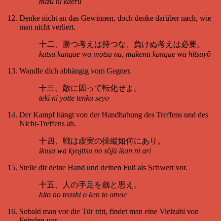
mizu ni kaeru
Denke nicht an das Gewinnen, doch denke darüber nach, wie
man nicht verliert.
十二、勝つ考えは持つな、負けぬ考えは必要。
katsu kangae wa motsu na, makenu kangae wa hitsuyō
Wandle dich abhängig vom Gegner.
十三、敵に因って転化せよ。
teki ni yotte tenka seyo
Der Kampf hängt von der Handhabung des Treffens und des
Nicht-Treffens ab.
十四、戦は虚実の操縦如何にあり。
ikusa wa kyojitsu no sōjū ikan ni ari
Stelle dir deine Hand und deinen Fuß als Schwert vor.
十五、人の手足を劔と思え。
hito no teashi o ken to omoe
Sobald man vor die Tür tritt, findet man eine Vielzahl von
Feinden vor.