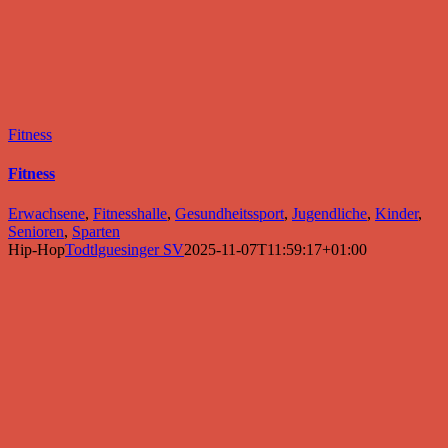
Fitness
Fitness
Erwachsene
,
Fitnesshalle
,
Gesundheitssport
,
Jugendliche
,
Kinder
,
Senioren
,
Sparten
Hip-Hop
Todtlguesinger SV
2025-11-07T11:59:17+01:00