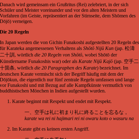
Danach wird gemeinsam ein Grußritus (Rei) zelebriert, in der sich
Schüler und Meister voreinander und vor den alten Meistern und
Vorfahren (im Geiste, repräsentiert an der Stirnseite, dem Shōmen des
Dōjō) verneigen.
Die 20 Regeln
In Japan werden die von Gichin Funakoshi aufgestellten 20 Regeln de
für Karateka angemessenen Verhaltens als
Shōtō Nijū Kun
(jap.
松濤
二十訓
, wörtlich
die 20 Regeln von Shōtō
, wobei Shōtō der
Künstlername Funakoshis war) oder als
Karate Nijū Kajō
(jap.
空手二
十箇条
, wörtlich
die 20 Paragraphen des Karate
) bezeichnet. Im
deutschen Karate vermischt sich der Begriff häufig mit dem der
Dōjōkun, die eigentlich nur fünf zentrale Regeln umfassen und lange
vor Funakoshi und mit Bezug auf alle Kampfkünste vermutlich von
buddhistischen Mönchen in Indien aufgestellt wurden.
Karate beginnt mit Respekt und endet mit Respekt.
一、空手は礼に初まり礼に終ることを忘るな 。
karate wa rei ni hajimari rei ni owaru koto o wasuru na
Im Karate gibt es keinen ersten Angriff.