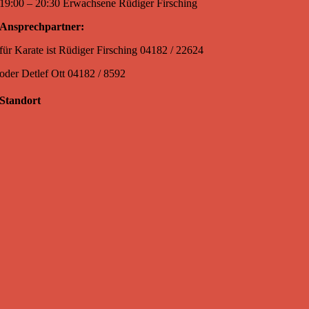
19:00 – 20:30 Erwachsene Rüdiger Firsching
Ansprechpartner:
für Karate ist Rüdiger Firsching 04182 / 22624
oder Detlef Ott 04182 / 8592
Standort