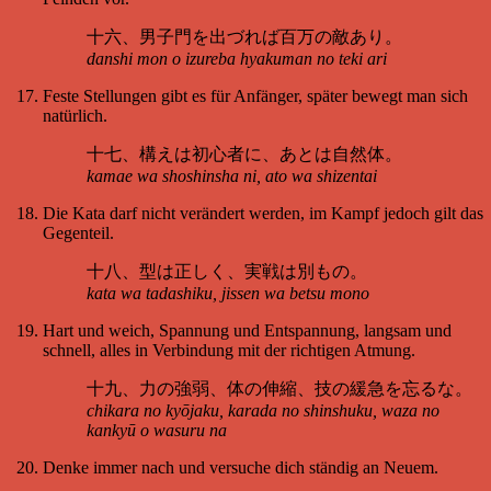
十六、男子門を出づれば百万の敵あり。
danshi mon o izureba hyakuman no teki ari
Feste Stellungen gibt es für Anfänger, später bewegt man sich
natürlich.
十七、構えは初心者に、あとは自然体。
kamae wa shoshinsha ni, ato wa shizentai
Die Kata darf nicht verändert werden, im Kampf jedoch gilt das
Gegenteil.
十八、型は正しく、実戦は別もの。
kata wa tadashiku, jissen wa betsu mono
Hart und weich, Spannung und Entspannung, langsam und
schnell, alles in Verbindung mit der richtigen Atmung.
十九、力の強弱、体の伸縮、技の緩急を忘るな。
chikara no kyōjaku, karada no shinshuku, waza no
kankyū o wasuru na
Denke immer nach und versuche dich ständig an Neuem.