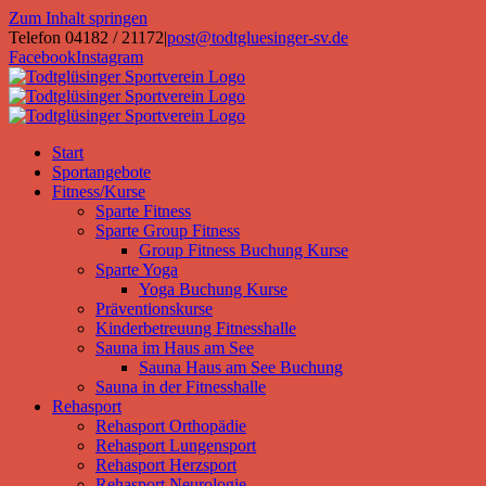
Zum Inhalt springen
Telefon 04182 / 21172
|
post@todtgluesinger-sv.de
Facebook
Instagram
Start
Sportangebote
Fitness/Kurse
Sparte Fitness
Sparte Group Fitness
Group Fitness Buchung Kurse
Sparte Yoga
Yoga Buchung Kurse
Präventionskurse
Kinderbetreuung Fitnesshalle
Sauna im Haus am See
Sauna Haus am See Buchung
Sauna in der Fitnesshalle
Rehasport
Rehasport Orthopädie
Rehasport Lungensport
Rehasport Herzsport
Rehasport Neurologie