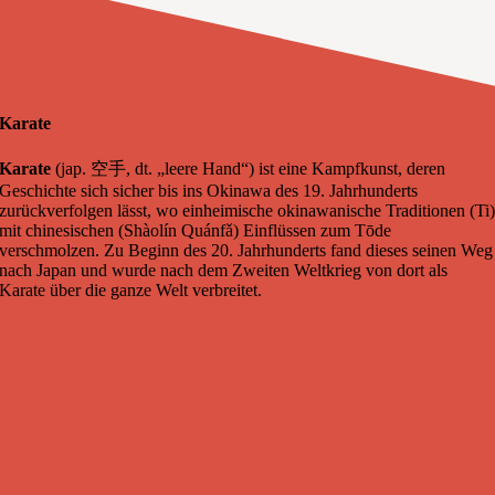
Karate
Karate
(jap.
空手
, dt. „leere Hand“) ist eine Kampfkunst, deren
Geschichte sich sicher bis ins Okinawa des 19. Jahrhunderts
zurückverfolgen lässt, wo einheimische okinawanische Traditionen (Ti
mit chinesischen (Shàolín Quánfǎ) Einflüssen zum Tōde
verschmolzen. Zu Beginn des 20. Jahrhunderts fand dieses seinen Weg
nach Japan und wurde nach dem Zweiten Weltkrieg von dort als
Karate über die ganze Welt verbreitet.