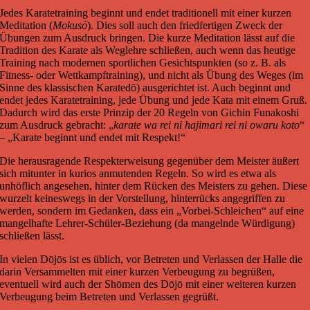
Jedes Karatetraining beginnt und endet traditionell mit einer kurzen
Meditation (
Mokusō
). Dies soll auch den friedfertigen Zweck der
Übungen zum Ausdruck bringen. Die kurze Meditation lässt auf die
Tradition des Karate als Weglehre schließen, auch wenn das heutige
Training nach modernen sportlichen Gesichtspunkten (so z. B. als
Fitness- oder Wettkampftraining), und nicht als Übung des Weges (im
Sinne des klassischen Karatedō) ausgerichtet ist. Auch beginnt und
endet jedes Karatetraining, jede Übung und jede Kata mit einem Gruß.
Dadurch wird das erste Prinzip der 20 Regeln von Gichin Funakoshi
zum Ausdruck gebracht: „
karate wa rei ni hajimari rei ni owaru koto
“
– „Karate beginnt und endet mit Respekt!“
Die herausragende Respekterweisung gegenüber dem Meister äußert
sich mitunter in kurios anmutenden Regeln. So wird es etwa als
unhöflich angesehen, hinter dem Rücken des Meisters zu gehen. Diese
wurzelt keineswegs in der Vorstellung, hinterrücks angegriffen zu
werden, sondern im Gedanken, dass ein „Vorbei-Schleichen“ auf eine
mangelhafte Lehrer-Schüler-Beziehung (da mangelnde Würdigung)
schließen lässt.
In vielen Dōjōs ist es üblich, vor Betreten und Verlassen der Halle die
darin Versammelten mit einer kurzen Verbeugung zu begrüßen,
eventuell wird auch der Shōmen des Dōjō mit einer weiteren kurzen
Verbeugung beim Betreten und Verlassen gegrüßt.