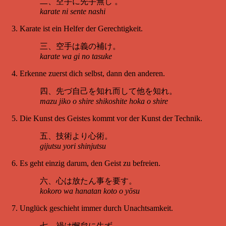
二、空手に先手無し 。
karate ni sente nashi
Karate ist ein Helfer der Gerechtigkeit.
三、空手は義の補け。
karate wa gi no tasuke
Erkenne zuerst dich selbst, dann den anderen.
四、先づ自己を知れ而して他を知れ。
mazu jiko o shire shikoshite hoka o shire
Die Kunst des Geistes kommt vor der Kunst der Technik.
五、技術より心術。
gijutsu yori shinjutsu
Es geht einzig darum, den Geist zu befreien.
六、心は放たん事を要す。
kokoro wa hanatan koto o yōsu
Unglück geschieht immer durch Unachtsamkeit.
七、禍は懈怠に生ず。