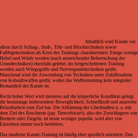
Inhaltlich wird Karate vor
allem durch Schlag-, Stoß-, Tritt- und Blocktechniken sowie
Fußfegetechniken als Kern des Trainings charakterisiert. Einige wenig
Hebel und Würfe werden (nach ausreichender Beherrschung der
Grundtechniken) ebenfalls gelehrt, im fortgeschrittenen Training
werden auch Würgegriffe und Nervenpunkttechniken geübt.
Manchmal wird die Anwendung von Techniken unter Zuhilfenahme
von Kobudōwaffen geübt, wobei das Waffentraining kein integraler
Bestandteil des Karate ist.
Recht hoher Wert wird meistens auf die körperliche Kondition gelegt,
die heutzutage insbesondere Beweglichkeit, Schnellkraft und anaerobe
Belastbarkeit zum Ziel hat. Die Abhärtung der Gliedmaßen u. a. mit
dem Ziel des Bruchtests (jap.
Tameshiwari
), also des Zerschlagens von
Brettern oder Ziegeln, ist heute weniger populär, wird aber von
Einzelnen immer noch betrieben.
Das moderne Karate-Training ist häufig eher sportlich orientiert. Das