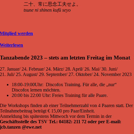
二十、常に思念工夫せよ。
tsune ni shinen kufū seyo
Mitglied werden
Weiterlesen
Tanzabende 2023 – s
tets am letzten Freitag im Monat
27. Januar/ 24. Februar/ 24. März/ 28. April/ 26. Mai/ 30. Juni/
21. Juli/ 25. August/ 29. September/ 27. Oktober/ 24. November 2023
18:00-19:00Uhr: Discofox Training. Für alle, die „nur“
Discofox lernen möchten.
20:00 bis 22:00 Uhr: Freies Training für alle Paare.
Die Workshops finden ab einer Teilnehmerzahl von 4 Paaren statt. Der
Teilnahmebeitrag beträgt € 15,00 pro Paar/Einheit.
Anmeldung bis spätestens Mittwoch vor dem Termin in der
Geschäftsstelle des TSV Tel.: 04182: 211 72 oder per E-mail:
jcb.tanzen @ewe.net