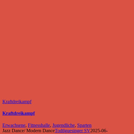
Kraftdreikampf
Kraftdreikampf
Erwachsene
,
Fitnesshalle
,
Jugendliche
,
Sparten
Jazz Dance/ Modern Dance
Todtlguesinger SV
2025-06-