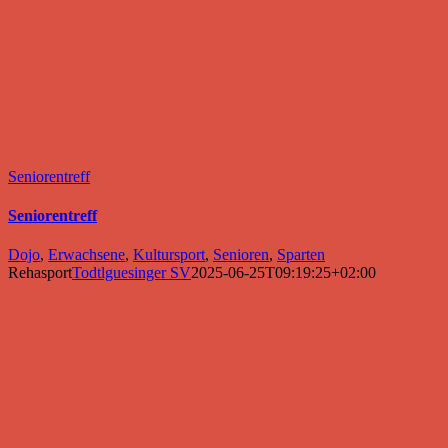
Seniorentreff
Seniorentreff
Dojo
,
Erwachsene
,
Kultursport
,
Senioren
,
Sparten
Rehasport
Todtlguesinger SV
2025-06-25T09:19:25+02:00