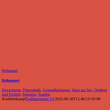
Rehasport
Rehasport
Erwachsene
,
Fitnesshalle
,
Gesundheitssport
,
Haus am See
,
Outdoor
und Freizeit
,
Senioren
,
Sparten
Kraftdreikampf
Todtlguesinger SV
2025-06-30T12:46:12+02:00