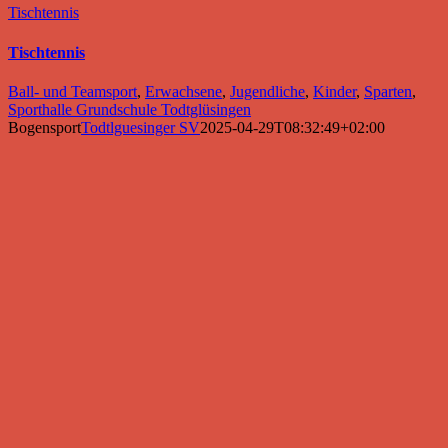
Tischtennis
Tischtennis
Ball- und Teamsport
,
Erwachsene
,
Jugendliche
,
Kinder
,
Sparten
,
Sporthalle Grundschule Todtglüsingen
Bogensport
Todtlguesinger SV
2025-04-29T08:32:49+02:00