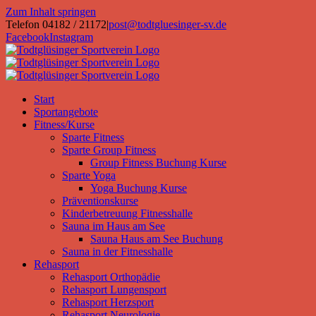
Zum Inhalt springen
Telefon 04182 / 21172
|
post@todtgluesinger-sv.de
Facebook
Instagram
Start
Sportangebote
Fitness/Kurse
Sparte Fitness
Sparte Group Fitness
Group Fitness Buchung Kurse
Sparte Yoga
Yoga Buchung Kurse
Präventionskurse
Kinderbetreuung Fitnesshalle
Sauna im Haus am See
Sauna Haus am See Buchung
Sauna in der Fitnesshalle
Rehasport
Rehasport Orthopädie
Rehasport Lungensport
Rehasport Herzsport
Rehasport Neurologie