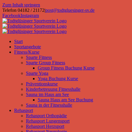
Zum Inhalt springen
Telefon 04182 / 21172
|
post@todtgluesinger-sv.de
Facebook
Instagram
Start
Sportangebote
Fitness/Kurse
Sparte Fitness
Sparte Group Fitness
Group Fitness Buchung Kurse
Sparte Yoga
Yoga Buchung Kurse
Präventionskurse
Kinderbetreuung Fitnesshalle
Sauna im Haus am See
Sauna Haus am See Buchung
Sauna in der Fitnesshalle
Rehasport
Rehasport Orthopädie
Rehasport Lungensport
Rehasport Herzsport
Rehasport Neurologie