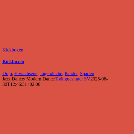
Kickboxen
Kickboxen
Dojo
,
Erwachsene
,
Jugendliche
,
Kinder
,
Sparten
Jazz Dance/ Modern Dance
Todtlguesinger SV
2025-06-
30T12:46:31+02:00