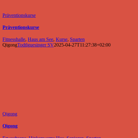
Präventionskurse
Präventionskurse
Fitnesshalle
,
Haus am See
,
Kurse
,
Sparten
Qigong
Todtlguesinger SV
2025-04-27T11:27:38+02:00
Qigong
Qigong