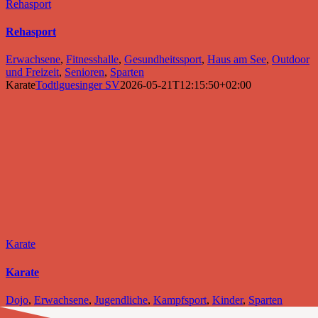
Rehasport
Rehasport
Erwachsene
,
Fitnesshalle
,
Gesundheitssport
,
Haus am See
,
Outdoor
und Freizeit
,
Senioren
,
Sparten
Karate
Todtlguesinger SV
2026-05-21T12:15:50+02:00
Karate
Karate
Dojo
,
Erwachsene
,
Jugendliche
,
Kampfsport
,
Kinder
,
Sparten