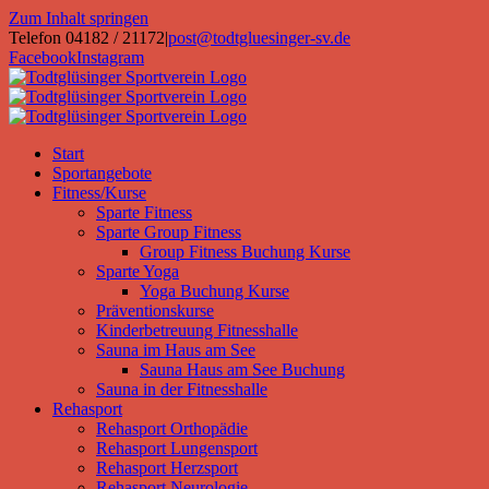
Zum Inhalt springen
Telefon 04182 / 21172
|
post@todtgluesinger-sv.de
Facebook
Instagram
Start
Sportangebote
Fitness/Kurse
Sparte Fitness
Sparte Group Fitness
Group Fitness Buchung Kurse
Sparte Yoga
Yoga Buchung Kurse
Präventionskurse
Kinderbetreuung Fitnesshalle
Sauna im Haus am See
Sauna Haus am See Buchung
Sauna in der Fitnesshalle
Rehasport
Rehasport Orthopädie
Rehasport Lungensport
Rehasport Herzsport
Rehasport Neurologie