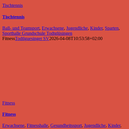
Tischtennis
Tischtennis
Ball- und Teamsport
,
Erwachsene
,
Jugendliche
,
Kinder
,
Sparten
,
Sporthalle Grundschule Todtglüsingen
Fitness
Todtlguesinger SV
2026-04-08T10:53:58+02:00
Fitness
Fitness
Erwachsene
,
Fitnesshalle
,
Gesundheitssport
,
Jugendliche
,
Kinder
,