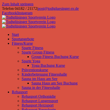
Zum Inhalt springen
Telefon 04182 / 21172
|
post@todtgluesinger-sv.de
Facebook
Instagram
Start
Sportangebote
Fitness/Kurse
Sparte Fitness
Sparte Group Fitness
Group Fitness Buchung Kurse
Sparte Yoga
Yoga Buchung Kurse
Präventionskurse
Kinderbetreuung Fitnesshalle
Sauna im Haus am See
Sauna Haus am See Buchung
Sauna in der Fitnesshalle
Rehasport
Rehasport Orthopädie
Rehasport Lungensport
Rehasport Herzsport
Rehasport Neurologie