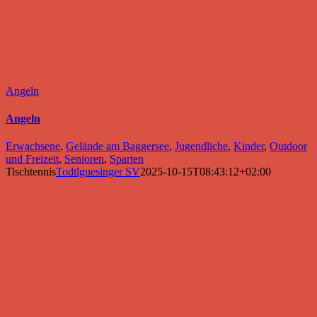
Angeln
Angeln
Erwachsene
,
Gelände am Baggersee
,
Jugendliche
,
Kinder
,
Outdoor
und Freizeit
,
Senioren
,
Sparten
Tischtennis
Todtlguesinger SV
2025-10-15T08:43:12+02:00