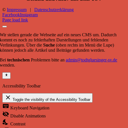
©
Impressum
|
Datenschutzerklärung
Facebook
Instagram
Page load link
Wir stellen gerade die Webseite auf ein neues CMS um. Dadurch
kommt es noch zu fehlerhaften Darstellungen und fehlenden
Verlinkungen. Über die
Suche
(oben rechts im Menü die Lupe)
können jedoch alle Artikel und Beiträge gefunden werden.
Bei
technischen
Problemen bitte an
admin@todtgluesinger-sv.de
wenden.
Accessibility Toolbar
close
Toggle the visibility of the Accessibility Toolbar
keyboard
Keyboard Navigation
visibility_off
Disable Animations
nights_stay
Contrast