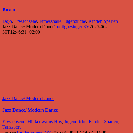
Boxen
Dojo
,
Erwachsene
,
Fitnesshalle
,
Jugendliche
,
Kinder
,
Sparten
Jazz Dance/ Modern Dance
Todtlguesinger SV
2025-06-
30T12:46:31+02:00
Jazz Dance/ Modern Dance
Jazz Dance/ Modern Dance
Erwachsene
,
Hinkenwarns Hus
,
Jugendliche
,
Kinder
,
Sparten
,
Tanzsport
Tanzen
Todtlguesinger SV
2025-06-30T12:49:22+02:00