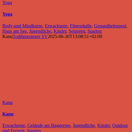
Yoga
Yoga
Body-und Mindkurse
,
Erwachsene
,
Fitnesshalle
,
Gesundheitssport
,
Haus am See
,
Jugendliche
,
Kinder
,
Senioren
,
Sparten
Kanu
Todtlguesinger SV
2025-06-30T13:08:51+02:00
Kanu
Kanu
Erwachsene
,
Gelände am Baggersee
,
Jugendliche
,
Kinder
,
Outdoor
und Freizeit
,
Sparten