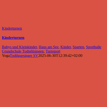
Kinderturnen
Kinderturnen
Babys und Kleinkinder
,
Haus am See
,
Kinder
,
Sparten
,
Sporthalle
Grundschule Todtglüsingen
,
Turnsport
Yoga
Todtlguesinger SV
2025-06-30T12:39:42+02:00