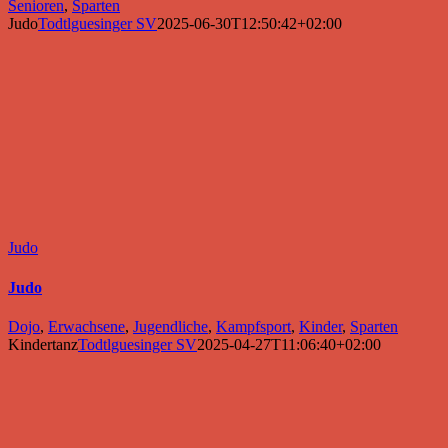
Senioren
,
Sparten
Judo
Todtlguesinger SV
2025-06-30T12:50:42+02:00
Judo
Judo
Dojo
,
Erwachsene
,
Jugendliche
,
Kampfsport
,
Kinder
,
Sparten
Kindertanz
Todtlguesinger SV
2025-04-27T11:06:40+02:00