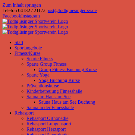
Zum Inhalt springen
Telefon 04182 / 21172
|
post@todtgluesinger-sv.de
Facebook
Instagram
Start
Sportangebote
Fitness/Kurse
Sparte Fitness
Sparte Group Fitness
Group Fitness Buchung Kurse
Sparte Yoga
Yoga Buchung Kurse
Präventionskurse
Kinderbetreuung Fitnesshalle
Sauna im Haus am See
Sauna Haus am See Buchung
Sauna in der Fitnesshalle
Rehasport
Rehasport Orthopädie
Rehasport Lungensport
Rehasport Herzsport
Rehasport Neurologie