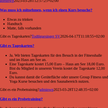
adminwp
2023-03-28T12:57:25+02:00
Was muss ich mitnehmen, wenn ich einen Kurs besuche?
Etwas zu trinken
Handtuch
Matte, falls vorhanden
Gibt es Tageskarten?
Todtlguesinger SV
2026-04-17T11:18:55+02:00
Gibt es Tageskarten?
Ja. Wir bieten Tageskarten für den Besuch in der Fitnesshalle
und im Haus am See an.
Eine Tageskarte kostet 15,00 Euro – Haus am See 18,00 Euro.
Bist du Mitglied in unserem Verein kostet die Tageskarte 12,00
Euro.
Du kannst damit die Gerätefläche oder unsere Group Fitness un
Yoga Kurse besuchen und den Saunabereich nutzen.
Gibt es ein Probetraining?
adminwp
2023-03-28T12:48:35+02:00
Gibt es ein Probetraining?