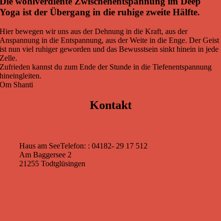
Die wohlverdiente Zwischenentspannung im Deep
Yoga ist der Übergang in die ruhige zweite Hälfte.
Hier bewegen wir uns aus der Dehnung in die Kraft, aus der
Anspannung in die Entspannung, aus der Weite in die Enge. Der Geist
ist nun viel ruhiger geworden und das Bewusstsein sinkt hinein in jede
Zelle.
Zufrieden kannst du zum Ende der Stunde in die Tiefenentspannung
hineingleiten.
Om Shanti
Kontakt
Haus am See
Telefon: : 04182- 29 17 512
Am Baggersee 2
21255 Todtglüsingen