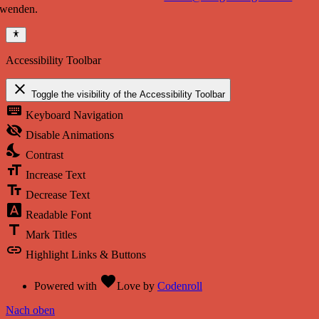
wenden.
Accessibility Toolbar
close
Toggle the visibility of the Accessibility Toolbar
keyboard
Keyboard Navigation
visibility_off
Disable Animations
nights_stay
Contrast
format_size
Increase Text
text_fields
Decrease Text
font_download
Readable Font
title
Mark Titles
link
Highlight Links & Buttons
favorite
Powered with
Love
by
Codenroll
Nach oben