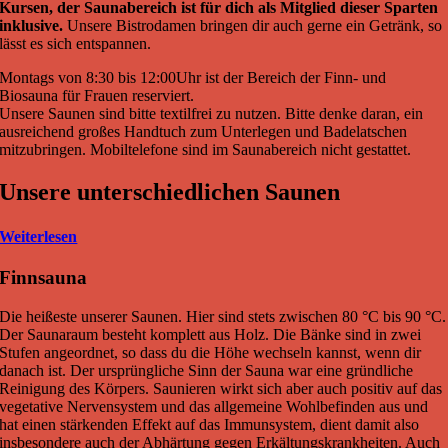
Kursen, der Saunabereich ist für dich als Mitglied dieser Sparten
inklusive.
Unsere Bistrodamen bringen dir auch gerne ein Getränk, so
lässt es sich entspannen.
Montags von 8:30 bis 12:00Uhr ist der Bereich der Finn- und
Biosauna für Frauen reserviert.
Unsere Saunen sind bitte textilfrei zu nutzen. Bitte denke daran, ein
ausreichend großes Handtuch zum Unterlegen und Badelatschen
mitzubringen. Mobiltelefone sind im Saunabereich nicht gestattet.
Unsere unterschiedlichen Saunen
Weiterlesen
Finnsauna
Die heißeste unserer Saunen. Hier sind stets zwischen 80 °C bis 90 °C.
Der Saunaraum besteht komplett aus Holz. Die Bänke sind in zwei
Stufen angeordnet, so dass du die Höhe wechseln kannst, wenn dir
danach ist. Der ursprüngliche Sinn der Sauna war eine gründliche
Reinigung des Körpers. Saunieren wirkt sich aber auch positiv auf das
vegetative Nervensystem und das allgemeine Wohlbefinden aus und
hat einen stärkenden Effekt auf das Immunsystem, dient damit also
insbesondere auch der Abhärtung gegen Erkältungskrankheiten. Auch