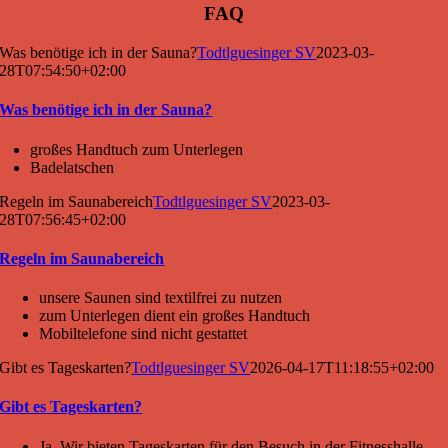
FAQ
Was benötige ich in der Sauna?
Todtlguesinger SV
2023-03-
28T07:54:50+02:00
Was benötige ich in der Sauna?
großes Handtuch zum Unterlegen
Badelatschen
Regeln im Saunabereich
Todtlguesinger SV
2023-03-
28T07:56:45+02:00
Regeln im Saunabereich
unsere Saunen sind textilfrei zu nutzen
zum Unterlegen dient ein großes Handtuch
Mobiltelefone sind nicht gestattet
Gibt es Tageskarten?
Todtlguesinger SV
2026-04-17T11:18:55+02:00
Gibt es Tageskarten?
Ja. Wir bieten Tageskarten für den Besuch in der Fitnesshalle