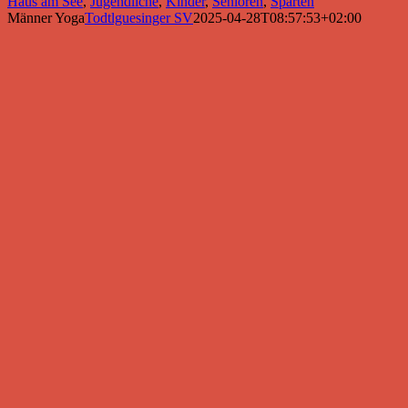
Haus am See
,
Jugendliche
,
Kinder
,
Senioren
,
Sparten
Männer Yoga
Todtlguesinger SV
2025-04-28T08:57:53+02:00