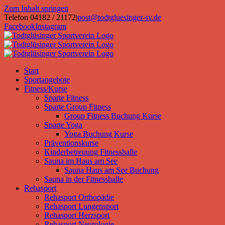
Zum Inhalt springen
Telefon 04182 / 21172
|
post@todtgluesinger-sv.de
Facebook
Instagram
Start
Sportangebote
Fitness/Kurse
Sparte Fitness
Sparte Group Fitness
Group Fitness Buchung Kurse
Sparte Yoga
Yoga Buchung Kurse
Präventionskurse
Kinderbetreuung Fitnesshalle
Sauna im Haus am See
Sauna Haus am See Buchung
Sauna in der Fitnesshalle
Rehasport
Rehasport Orthopädie
Rehasport Lungensport
Rehasport Herzsport
Rehasport Neurologie