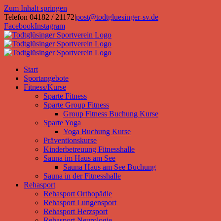
Zum Inhalt springen
Telefon 04182 / 21172
|
post@todtgluesinger-sv.de
Facebook
Instagram
Start
Sportangebote
Fitness/Kurse
Sparte Fitness
Sparte Group Fitness
Group Fitness Buchung Kurse
Sparte Yoga
Yoga Buchung Kurse
Präventionskurse
Kinderbetreuung Fitnesshalle
Sauna im Haus am See
Sauna Haus am See Buchung
Sauna in der Fitnesshalle
Rehasport
Rehasport Orthopädie
Rehasport Lungensport
Rehasport Herzsport
Rehasport Neurologie