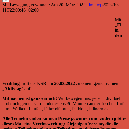
Mit Bewegung gewinnen: Am 20. März 2022
adminwp
2023-10-
11T22:00:46+02:00
Mit
„Fit
in
den
Frühling
“ ruft der KSB am
20.03.2022
zu einem gemeinsamen
„
Aktivtag
“ auf.
Mitmachen ist ganz einfach!
Wir bewegen uns, jeder individuell
und doch gemeinsam – mindestens 30 Minuten an der frischen Luft
– mit Walken, Laufen, Fahrradfahren, Paddeln, Inlinern etc.
Alle Teilnehmenden können Preise gewinnen und zudem gibt es
dieses Mal eine Vereinswertung: Diejenigen Vereine, die die
meisten Teilnehmenden zur Teilnahme motivieren konnten,