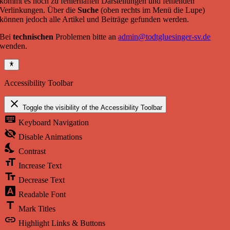
kommt es noch zu fehlerhaften Darstellungen und fehlenden
Verlinkungen. Über die
Suche
(oben rechts im Menü die Lupe)
können jedoch alle Artikel und Beiträge gefunden werden.
Bei
technischen
Problemen bitte an
admin@todtgluesinger-sv.de
wenden.
Accessibility Toolbar
close
Toggle the visibility of the Accessibility Toolbar
keyboard
Keyboard Navigation
visibility_off
Disable Animations
nights_stay
Contrast
format_size
Increase Text
text_fields
Decrease Text
font_download
Readable Font
title
Mark Titles
link
Highlight Links & Buttons