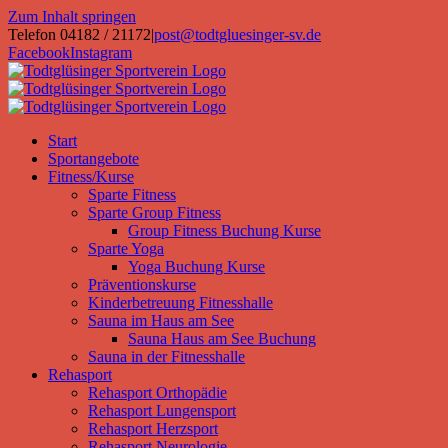
Zum Inhalt springen
Telefon 04182 / 21172
|
post@todtgluesinger-sv.de
Facebook
Instagram
Start
Sportangebote
Fitness/Kurse
Sparte Fitness
Sparte Group Fitness
Group Fitness Buchung Kurse
Sparte Yoga
Yoga Buchung Kurse
Präventionskurse
Kinderbetreuung Fitnesshalle
Sauna im Haus am See
Sauna Haus am See Buchung
Sauna in der Fitnesshalle
Rehasport
Rehasport Orthopädie
Rehasport Lungensport
Rehasport Herzsport
Rehasport Neurologie