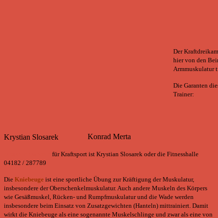
Der Kraftdreikam
hier von den Be
Armmuskulatur tr
Die Garanten die
Trainer:
Konrad Merta
Krystian Slosarek
Ansprechpartner
für Kraftsport ist Krystian Slosarek oder die Fitnesshalle
04182 / 287789
Die
Kniebeuge
ist eine sportliche Übung zur Kräftigung der Muskulatur,
insbesondere der Oberschenkelmuskulatur. Auch andere Muskeln des Körpers
wie Gesäßmuskel, Rücken- und Rumpfmuskulatur und die Wade werden
insbesondere beim Einsatz von Zusatzgewichten (Hanteln) mittrainiert. Damit
wirkt die Kniebeuge als eine sogenannte Muskelschlinge und zwar als eine von