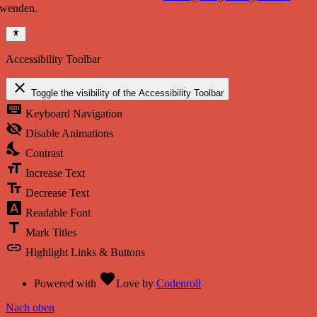
wenden.
Accessibility Toolbar
close
Toggle the visibility of the Accessibility Toolbar
keyboard
Keyboard Navigation
visibility_off
Disable Animations
nights_stay
Contrast
format_size
Increase Text
text_fields
Decrease Text
font_download
Readable Font
title
Mark Titles
link
Highlight Links & Buttons
favorite
Powered with
Love
by
Codenroll
Nach oben