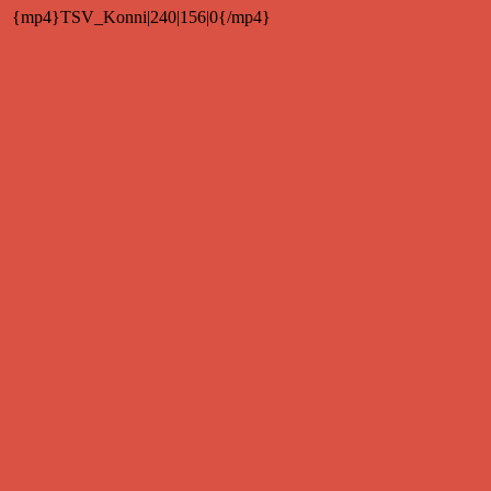
{mp4}TSV_Konni|240|156|0{/mp4}