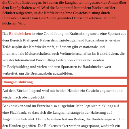
die Überkopfkniebeugen, bei denen die Langhantel mit gestreckten Armen über
dem Kopf gehalten wird. Wird die Langhantel hinter dem Nacken auf der
Schulter aufgesetzt, ist die Kraftleistung bzw. Gewichtsleistung durch
intensiven Einsatz von Gesäß- und gesamter Oberschenkelmuskulatur am
höchsten. Wird
Das
Bankdrücken
ist eine
Grundübung
im
Krafttraining
sowie eine
Sportart
aus
dem Bereich
Kraftsport. Neben dem
Kniebeugen
und
Kreuzheben
ist es eine
Teildisziplin des
Kraftdreikampfs, außerdem gibt es nationale und
internationale Meisterschaften, auch Weltmeisterschaften im Bankdrücken, die
von der
International Powerlifting Federation
veranstaltet werden.
Im
Bodybuilding
und vielen anderen Sportarten ist Bankdrücken weit
verbreitet, um die Brustmuskeln auszubilden.
Übungsausführung
Auf dem Rücken liegend wird mit beiden Händen ein Gewicht abgesenkt und
wieder nach oben gedrückt.
Bankdrücken wird im Einzelnen so ausgeführt: Man legt sich rücklings auf
eine
Flachbank, so dass sich die
Langhantelstangein der Halterung auf
Augenhöhe befindet. Die Füße stehen fest am Boden, die Hantelstange wird mit
den Händen gegriffen. Die
Rückenstrecker
werden angespannt, wodurch ein