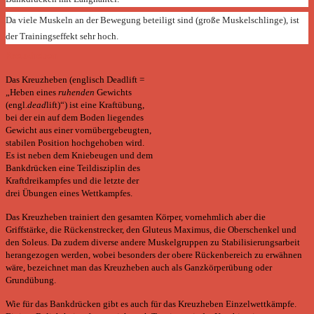
Da viele Muskeln an der Bewegung beteiligt sind (große
Muskelschlinge), ist
der Trainingseffekt sehr hoch.
Kreuzheben
Das Kreuzheben (englisch Deadlift =
„Heben eines
ruhenden
Gewichts
(engl.
dead
lift)“) ist eine Kraftübung,
bei der ein auf dem Boden liegendes
Gewicht aus einer vornübergebeugten,
stabilen Position hochgehoben wird.
Es ist neben dem Kniebeugen und dem
Bankdrücken eine Teildisziplin des
Kraftdreikampfes und die letzte der
drei Übungen eines Wettkampfes.
Das Kreuzheben trainiert den gesamten Körper, vornehmlich aber die
Griffstärke, die Rückenstrecker, den Gluteus Maximus, die Oberschenkel und
den Soleus. Da zudem diverse andere Muskelgruppen zu Stabilisierungsarbeit
herangezogen werden, wobei besonders der obere Rückenbereich zu erwähnen
wäre, bezeichnet man das Kreuzheben auch als Ganzkörperübung oder
Grundübung.
Wie für das Bankdrücken gibt es auch für das Kreuzheben Einzelwettkämpfe.