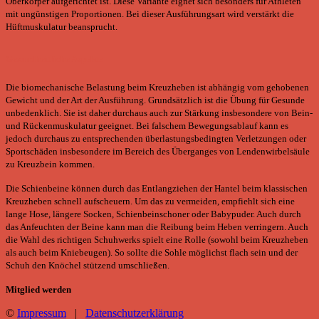
Oberkörper aufgerichtet ist. Diese Variante eignet sich besonders für Athleten
mit ungünstigen Proportionen. Bei dieser Ausführungsart wird verstärkt die
Hüftmuskulatur beansprucht.
Gesundheitliche Aspekte
Die biomechanische Belastung beim Kreuzheben ist abhängig vom gehobenen
Gewicht und der Art der Ausführung. Grundsätzlich ist die Übung für Gesunde
unbedenklich. Sie ist daher durchaus auch zur Stärkung insbesondere von Bein-
und Rückenmuskulatur geeignet. Bei falschem Bewegungsablauf kann es
jedoch durchaus zu entsprechenden überlastungsbedingten Verletzungen oder
Sportschäden insbesondere im Bereich des Überganges von Lendenwirbelsäule
zu Kreuzbein kommen.
Die Schienbeine können durch das Entlangziehen der Hantel beim klassischen
Kreuzheben schnell aufscheuern. Um das zu vermeiden, empfiehlt sich eine
lange Hose, längere Socken, Schienbeinschoner oder Babypuder. Auch durch
das Anfeuchten der Beine kann man die Reibung beim Heben verringern. Auch
die Wahl des richtigen Schuhwerks spielt eine Rolle (sowohl beim Kreuzheben
als auch beim Kniebeugen). So sollte die Sohle möglichst flach sein und der
Schuh den Knöchel stützend umschließen.
Mitglied werden
©
Impressum
|
Datenschutzerklärung