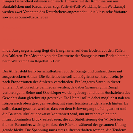
Einiger Beliebtheit erfreuen sich auch Turniere mit der Kombination aus
Bankdrücken und Kreuzheben, sog. Push-&-Pull-Wettkämpfe. Im Wettkampf
werden zwei Varianten des Kreuzhebens angewendet – die klassische Variante
sowie das Sumo-Kreuzheben.
Ausführung
Klassische Variante
In der Ausgangsstellung liegt die Langhantel auf dem Boden, vor den Füßen
des Athleten. Der Abstand von der Unterseite der Stange bis zum Boden beträgt
beim Wettkampf im Regelfall 21 cm.
Der Athlet steht hüft- bis schulterbreit vor der Stange und umfasst diese mit
ausgestreckten Armen. Die Schienbeine sollten möglichst senkrecht sein, je
nach Proportionen des Athleten verschieden. Ein längeres Sitzen in dieser
unteren Position sollte vermieden werden, da dabei Spannung im Rumpf
verloren geht. Beine und Oberkörper werden gebeugt und beim Hochziehen des
Gewichts dann gleichzeitig gestreckt. Die Hantel sollte dabei möglichst nah am
Körper nach oben gezogen werden, mit einer leichten Tendenz nach hinten. Es
sollte darauf geachtet werden, dass vor dem Hebevorgang tief eingeatmet und
die Bauchmuskulatur bewusst kontrahiert wird, um intrathorakalen und
intraabdominalen Druck aufzubauen, die zur Stabilisierung der Wirbelsäule
dienen. Besonders wichtig ist, dass der Rücken während der gesamten Übung
gerade bleibt. Die Spannung muss stets aufrechterhalten werden, die Tendenz