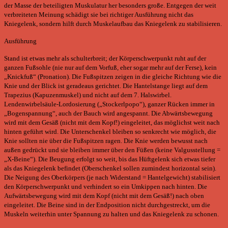
der Masse der beteiligten Muskulatur her besonders große. Entgegen der weit
verbreiteten Meinung schädigt sie bei richtiger Ausführung nicht das
Kniegelenk, sondern hilft durch Muskelaufbau das Kniegelenk zu stabilisieren.
Ausführung
Stand ist etwas mehr als schulterbreit; der Körperschwerpunkt ruht auf der
ganzen Fußsohle (nie nur auf dem Vorfuß, eher sogar mehr auf der Ferse), kein
„Knickfuß“ (Pronation). Die Fußspitzen zeigen in die gleiche Richtung wie die
Knie und der Blick ist geradeaus gerichtet. Die Hantelstange liegt auf dem
Trapezius (Kapuzenmuskel) und nicht auf dem 7. Halswirbel.
Lendenwirbelsäule-Lordosierung („Stockerlpopo“), ganzer Rücken immer in
„Bogenspannung“, auch der Bauch wird angespannt. Die Abwärtsbewegung
wird mit dem Gesäß (nicht mit dem Kopf!) eingeleitet, das möglichst weit nach
hinten geführt wird. Die Unterschenkel bleiben so senkrecht wie möglich, die
Knie sollten nie über die Fußspitzen ragen. Die Knie werden bewusst nach
außen gedrückt und sie bleiben immer über den Füßen (keine Valgusstellung =
„X-Beine“). Die Beugung erfolgt so weit, bis das Hüftgelenk sich etwas tiefer
als das Kniegelenk befindet (Oberschenkel sollen zumindest horizontal sein).
Die Neigung des Oberkörpers (je nach Widerstand = Hantelgewicht) stabilisiert
den Körperschwerpunkt und verhindert so ein Umkippen nach hinten. Die
Aufwärtsbewegung wird mit dem Kopf (nicht mit dem Gesäß!) nach oben
eingeleitet. Die Beine sind in der Endposition nicht durchgestreckt, um die
Muskeln weiterhin unter Spannung zu halten und das Kniegelenk zu schonen.