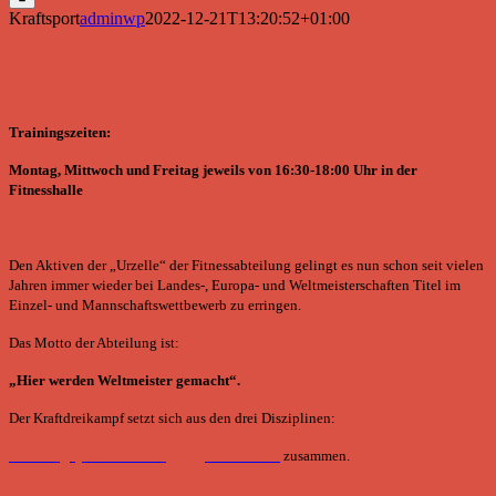
Kraftsport
adminwp
2022-12-21T13:20:52+01:00
Kraftdreikampf
Trainingszeiten:
Montag, Mittwoch und Freitag jeweils von 16:30-18:00 Uhr in der
Fitnesshalle
Den Aktiven der „Urzelle“ der Fitnessabteilung gelingt es nun schon seit vielen
Jahren immer wieder bei Landes-, Europa- und Weltmeisterschaften Titel im
Einzel- und Mannschaftswettbewerb zu erringen.
Das Motto der Abteilung ist:
„Hier werden Weltmeister gemacht“.
Der Kraftdreikampf setzt sich aus den drei Disziplinen:
und
Kniebeuge
,
Bankdrücken
Kreuzheben
zusammen.