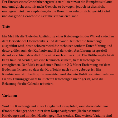
Der Einsatz eines Gewichthebergürtels stabilisiert zwar die Rumpfmuskulatur
und ermöglicht es somit mehr Gewicht zu bewegen, jedoch ist dies nicht
uneingeschränkt zu empfehlen, da die Rumpfmuskulatur nicht gestärkt wird
und das große Gewicht die Gelenke strapazieren kann.
Tiefe
Ein Maß für die Tiefe der Ausführung einer Kniebeuge ist der Winkel zwischen
der Oberseite des Oberschenkels und der Wade. Je tiefer die Kniebeuge
ausgeführt wird, desto schwerer wird die technisch saubere Durchführung und
desto größer auch der Kraftaufwand. Bei der tiefen Ausführung ist speziell
darauf zu achten, dass die Hüfte nicht nach vorne kippt. Die Hüftbeweglichkeit
kann trainiert werden, um eine technisch saubere, tiefe Kniebeuge zu
ermöglichen. Der Blick ist auf einen Punkt in 2-3 Meter Entfernung auf dem
Boden zu fixieren, so dass der Kopf leicht nach vorne gebeugt ist. Ein
Rundrücken ist unbedingt zu vermeiden und eher ein Hohlkreuz einzunehmen.
Da das Trainingsgewicht bei tieferen Kniebeugen niedriger ist, wird die
Belastung für die Gelenke reduziert.
Varianten
Wird die Kniebeuge mit einer Langhantel ausgeführt, kann diese dabei vor
(Frontkniebeuge) oder hinter dem Körper aufgesetzt (Hackenschmidt-
Kniebeuge) und mit den Händen gegriffen werden. Eine weitere Variante sind