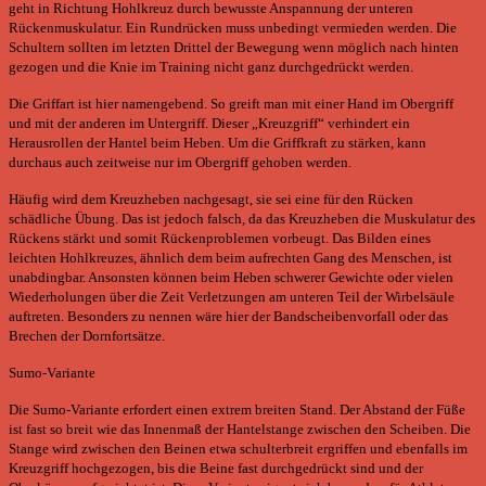
geht in Richtung Hohlkreuz durch bewusste Anspannung der unteren
Rückenmuskulatur. Ein Rundrücken muss unbedingt vermieden werden. Die
Schultern sollten im letzten Drittel der Bewegung wenn möglich nach hinten
gezogen und die Knie im Training nicht ganz durchgedrückt werden.
Die Griffart ist hier namengebend. So greift man mit einer Hand im Obergriff
und mit der anderen im Untergriff. Dieser „Kreuzgriff“ verhindert ein
Herausrollen der Hantel beim Heben. Um die Griffkraft zu stärken, kann
durchaus auch zeitweise nur im Obergriff gehoben werden.
Häufig wird dem Kreuzheben nachgesagt, sie sei eine für den Rücken
schädliche Übung. Das ist jedoch falsch, da das Kreuzheben die Muskulatur des
Rückens stärkt und somit Rückenproblemen vorbeugt. Das Bilden eines
leichten Hohlkreuzes, ähnlich dem beim aufrechten Gang des Menschen, ist
unabdingbar. Ansonsten können beim Heben schwerer Gewichte oder vielen
Wiederholungen über die Zeit Verletzungen am unteren Teil der Wirbelsäule
auftreten. Besonders zu nennen wäre hier der Bandscheibenvorfall oder das
Brechen der Dornfortsätze.
Sumo-Variante
Die Sumo-Variante erfordert einen extrem breiten Stand. Der Abstand der Füße
ist fast so breit wie das Innenmaß der Hantelstange zwischen den Scheiben. Die
Stange wird zwischen den Beinen etwa schulterbreit ergriffen und ebenfalls im
Kreuzgriff hochgezogen, bis die Beine fast durchgedrückt sind und der