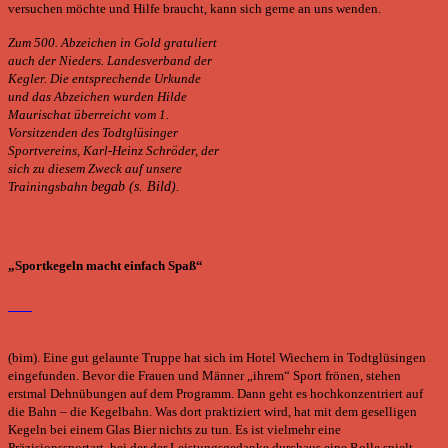
versuchen möchte und Hilfe braucht, kann sich gerne an uns wenden.
Zum 500. Abzeichen in Gold gratuliert
auch der Nieders. Landesverband der
Kegler. Die entsprechende Urkunde
und das Abzeichen wurden Hilde
Maurischat überreicht vom 1.
Vorsitzenden des Todtglüsinger
Sportvereins, Karl-Heinz Schröder, der
sich zu diesem Zweck auf unsere
Trainingsbahn
begab (s. Bild).
„Sportkegeln macht einfach Spaß“
(bim). Eine gut gelaunte Truppe hat sich im Hotel Wiechern in Todtglüsingen
eingefunden. Bevor die Frauen und Männer „ihrem“ Sport frönen, stehen
erstmal Dehnübungen auf dem Programm. Dann geht es hochkonzentriert auf
die Bahn – die Kegelbahn. Was dort praktiziert wird, hat mit dem geselligen
Kegeln bei einem Glas Bier nichts zu tun. Es ist vielmehr eine
Präzisionssportart, bei der der Leistungsgedanke durchaus eine Rolle spielt.