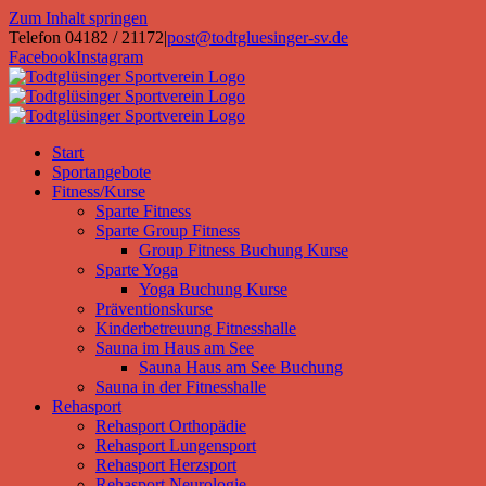
Zum Inhalt springen
Telefon 04182 / 21172
|
post@todtgluesinger-sv.de
Facebook
Instagram
Start
Sportangebote
Fitness/Kurse
Sparte Fitness
Sparte Group Fitness
Group Fitness Buchung Kurse
Sparte Yoga
Yoga Buchung Kurse
Präventionskurse
Kinderbetreuung Fitnesshalle
Sauna im Haus am See
Sauna Haus am See Buchung
Sauna in der Fitnesshalle
Rehasport
Rehasport Orthopädie
Rehasport Lungensport
Rehasport Herzsport
Rehasport Neurologie