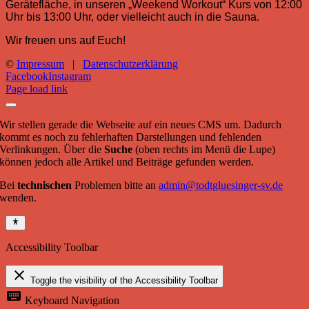
Gerätefläche, in unseren „Weekend Workout“ Kurs von 12:00
Uhr bis 13:00 Uhr, oder vielleicht auch in die Sauna.
Wir freuen uns auf Euch!
©
Impressum
|
Datenschutzerklärung
Facebook
Instagram
Page load link
Wir stellen gerade die Webseite auf ein neues CMS um. Dadurch
kommt es noch zu fehlerhaften Darstellungen und fehlenden
Verlinkungen. Über die
Suche
(oben rechts im Menü die Lupe)
können jedoch alle Artikel und Beiträge gefunden werden.
Bei
technischen
Problemen bitte an
admin@todtgluesinger-sv.de
wenden.
Accessibility Toolbar
close
Toggle the visibility of the Accessibility Toolbar
keyboard
Keyboard Navigation