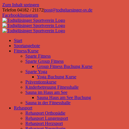
Zum Inhalt springen
Telefon 04182 / 21172
|
post@todtgluesinger-sv.de
Facebook
Instagram
Start
Sportangebote
Fitness/Kurse
Sparte Fitness
Sparte Group Fitness
Group Fitness Buchung Kurse
Sparte Yoga
Yoga Buchung Kurse
Präventionskurse
Kinderbetreuung Fitnesshalle
Sauna im Haus am See
Sauna Haus am See Buchung
Sauna in der Fitnesshalle
Rehasport
Rehasport Orthopädie
Rehasport Lungensport
Rehasport Herzsport
Rehasport Neurologie