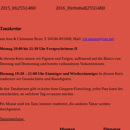
2015_hb|255|148|0
2016_Herbstball|255|148|0
Tanzkreise
mit Jens & Christiane Beier, T. 04186-891608, Mail.
jcb.tanzen@ewe.net
Montag 20:00 bis 21:30 Uhr Fortgeschrittene II
In diesem Kreis tanzen wir Figuren und Folgen, aufbauend auf die Basics von
Dienstag und Donnerstag und bereits vorhandenen Vorkenntnissen.
Dienstag
19:30 – 21:00 Uhr Einsteiger und Wiedereinsteiger
In diesem Kreis
erarbeiten wir Grundschritte und Basisfiguren.
In den Tanzkreisen gibt es keine feste Gruppen-Einteilung, jedes Paar kann frei
entscheiden, an welchem Tag es tanzen möchte.
Pro Monat wird ein Tanz intensiv erarbeitet, die anderen Tänze werden
durchgetanzt.
Tanzeinteilung:
Montag
Dienstag