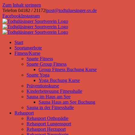
Zum Inhalt springen
Telefon 04182 / 21172
|
post@todtgluesinger-sv.de
Facebook
Instagram
Start
Sportangebote
Fitness/Kurse
Sparte Fitness
Sparte Group Fitness
Group Fitness Buchung Kurse
Sparte Yoga
Yoga Buchung Kurse
Präventionskurse
Kinderbetreuung Fitnesshalle
Sauna im Haus am See
Sauna Haus am See Buchung
Sauna in der Fitnesshalle
Rehasport
Rehasport Orthopädie
Rehasport Lungensport
Rehasport Herzsport
Rehasport Neurologie