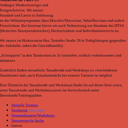
Anfänger, Wiedereinsteiger und
Fortgeschrittene. Wir tanzen
Standard und Latein in Anlehnung
an das Welttanzprogramm, dazu Discofox/Discochart, Salsa/Bacchata und andere
Freizeittänze. Bei Interesse bieten wir auch Vorbereitung zur Abnahme des DTSA
(Deutsches Tanzsportabzeichen), Hochzeitstänze und Individualunterricht an.
Wir tanzen im Hinkenwarns Hus, Tostedter Straße 20 in Todtglüsingen (gegenüber
der Judohalle, neben der Geschäftsstelle).
„Schnuppern" in den Tanzkreisen ist 3x kostenfrei, einfach vorbeikommen und
mittanzen.
Zusätzlich finden monatliche Tanzabende und Workshops zu verschiedenen
Tanzthemen statt, auch Einzelunterricht bei unseren Trainern ist möglich.
Eine Übersicht der Tanzabende und Workshops findet ihr auf dieser Seite unten,
unter Tanzabende und Workshops,sowie im Servicebereich unter
Downloads/Trainingspläne.
Aktuelle Termine
Tanzkreise
/Dancingle
Veranstaltungen/Workshops
Tanzpartner/in Suche
Galerie