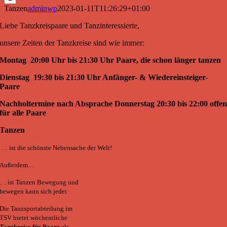
Tanzen
adminwp
2023-01-11T11:26:29+01:00
Liebe Tanzkreispaare und Tanzinteressierte,
unsere Zeiten der Tanzkreise sind wie immer:
Montag 20:00 Uhr bis 21:30 Uhr Paare, die schon länger tanzen
Dienstag 19:30 bis 21:30 Uhr Anfänger- & Wiedereinsteiger-
Paare
Nachholtermine nach Absprache Donnerstag 20:30 bis 22:00 offe
für alle Paare
Tanzen
… ist die schönste Nebensache der Welt!
Außerdem…
… ist Tanzen Bewegung und
bewegen kann sich jeder.
Die Tanzsportabteilung im
TSV bietet wöchentliche
Tanzkreise
für Paare
als