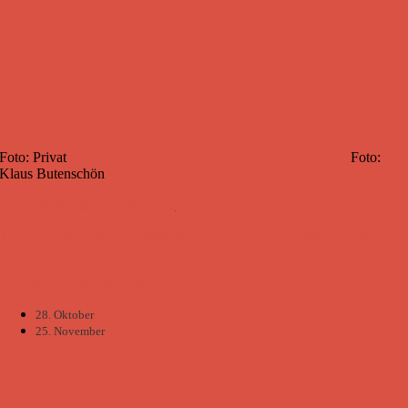
Foto: Privat Foto:
Klaus Butenschön
Veranstaltungen/Workshops
Tanzabende/freies Training 2022
im Tanzsaal Todtglüsingen – für
Teilnehmer der Tanzkreise
Freitags von 20:00 bis 22:00
28. Oktober
25. November