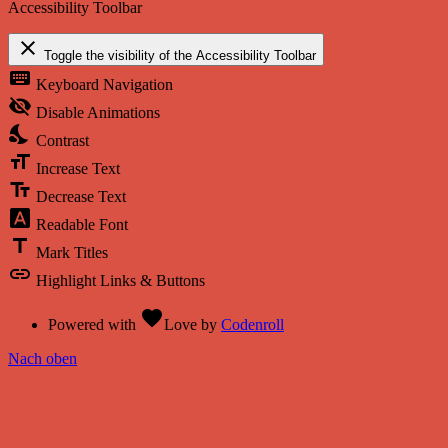
Accessibility Toolbar
close
Toggle the visibility of the Accessibility Toolbar
keyboard
Keyboard Navigation
visibility_off
Disable Animations
nights_stay
Contrast
format_size
Increase Text
text_fields
Decrease Text
font_download
Readable Font
title
Mark Titles
link
Highlight Links & Buttons
favorite
Powered with
Love
by
Codenroll
Nach oben