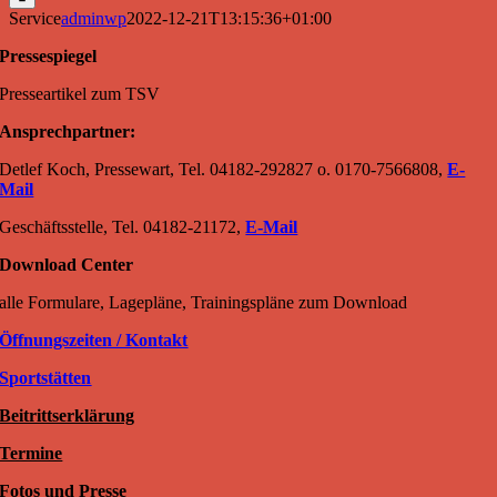
Service
adminwp
2022-12-21T13:15:36+01:00
Pressespiegel
Presseartikel zum TSV
Ansprechpartner:
Detlef Koch, Pressewart, Tel. 04182-292827 o. 0170-7566808,
E-
Mail
Geschäftsstelle, Tel. 04182-21172,
E-Mail
Download Center
alle Formulare, Lagepläne, Trainingspläne zum Download
Öffnungszeiten / Kontakt
Sportstätten
Beitrittserklärung
Termine
Fotos und Presse