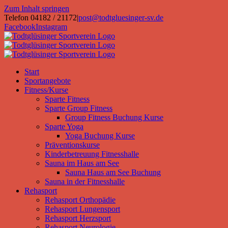
Zum Inhalt springen
Telefon 04182 / 21172
|
post@todtgluesinger-sv.de
Facebook
Instagram
Start
Sportangebote
Fitness/Kurse
Sparte Fitness
Sparte Group Fitness
Group Fitness Buchung Kurse
Sparte Yoga
Yoga Buchung Kurse
Präventionskurse
Kinderbetreuung Fitnesshalle
Sauna im Haus am See
Sauna Haus am See Buchung
Sauna in der Fitnesshalle
Rehasport
Rehasport Orthopädie
Rehasport Lungensport
Rehasport Herzsport
Rehasport Neurologie