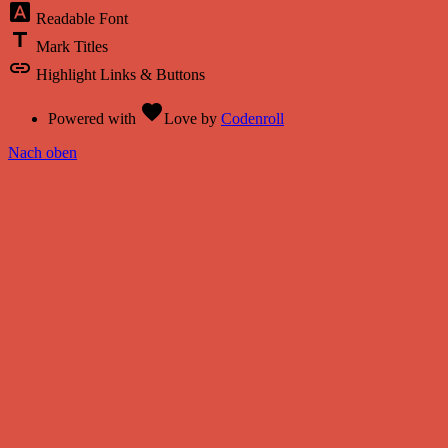
font_download
Readable Font
title
Mark Titles
link
Highlight Links & Buttons
favorite
Powered with
Love
by
Codenroll
Nach oben