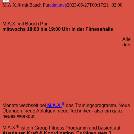
M.A.X.® mit Bauch Pur
adminwp
2023-06-27T09:17:21+02:00
KURSPLAN
M.A.X. mit Bauch Pur
mittwochs 18:00 bis 19:00 Uhr in der Fitnesshalle
A
lle
drei
®
Monate wechselt bei
M.A.X.
das Trainingsprogramm. Neue
Übungen, neue Abfolgen, neue Techniken- also ein ganz
neues Workout.
®
M.A.X.
ist ein Group Fitness Programm und basiert auf
Ausdauer, Kraft & Koordination.
Es folgen stets 3