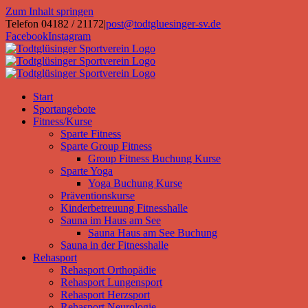
Zum Inhalt springen
Telefon 04182 / 21172
|
post@todtgluesinger-sv.de
Facebook
Instagram
Start
Sportangebote
Fitness/Kurse
Sparte Fitness
Sparte Group Fitness
Group Fitness Buchung Kurse
Sparte Yoga
Yoga Buchung Kurse
Präventionskurse
Kinderbetreuung Fitnesshalle
Sauna im Haus am See
Sauna Haus am See Buchung
Sauna in der Fitnesshalle
Rehasport
Rehasport Orthopädie
Rehasport Lungensport
Rehasport Herzsport
Rehasport Neurologie