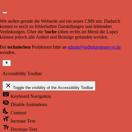
Wir stellen gerade die Webseite auf ein neues CMS um. Dadurch
kommt es noch zu fehlerhaften Darstellungen und fehlenden
Verlinkungen. Über die
Suche
(oben rechts im Menü die Lupe)
können jedoch alle Artikel und Beiträge gefunden werden.
Bei
technischen
Problemen bitte an
admin@todtgluesinger-sv.de
wenden.
Accessibility Toolbar
close
Toggle the visibility of the Accessibility Toolbar
keyboard
Keyboard Navigation
visibility_off
Disable Animations
nights_stay
Contrast
format_size
Increase Text
text_fields
Decrease Text