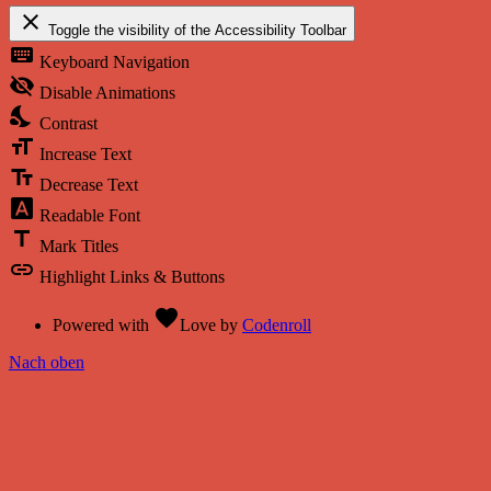
close
Toggle the visibility of the Accessibility Toolbar
keyboard
Keyboard Navigation
visibility_off
Disable Animations
nights_stay
Contrast
format_size
Increase Text
text_fields
Decrease Text
font_download
Readable Font
title
Mark Titles
link
Highlight Links & Buttons
favorite
Powered with
Love
by
Codenroll
Nach oben