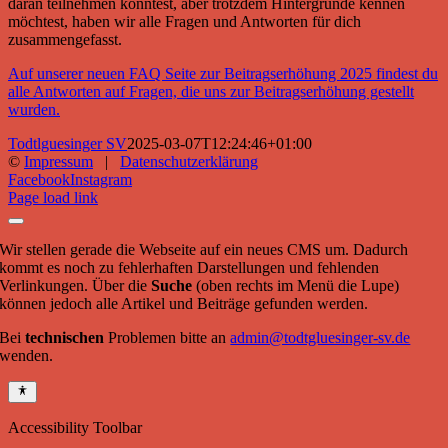
daran teilnehmen konntest, aber trotzdem Hintergründe kennen
möchtest, haben wir alle Fragen und Antworten für dich
zusammengefasst.
Auf unserer neuen FAQ Seite zur Beitragserhöhung 2025 findest du
alle Antworten auf Fragen, die uns zur Beitragserhöhung gestellt
wurden.
Todtlguesinger SV
2025-03-07T12:24:46+01:00
©
Impressum
|
Datenschutzerklärung
Facebook
Instagram
Page load link
Wir stellen gerade die Webseite auf ein neues CMS um. Dadurch
kommt es noch zu fehlerhaften Darstellungen und fehlenden
Verlinkungen. Über die
Suche
(oben rechts im Menü die Lupe)
können jedoch alle Artikel und Beiträge gefunden werden.
Bei
technischen
Problemen bitte an
admin@todtgluesinger-sv.de
wenden.
Accessibility Toolbar