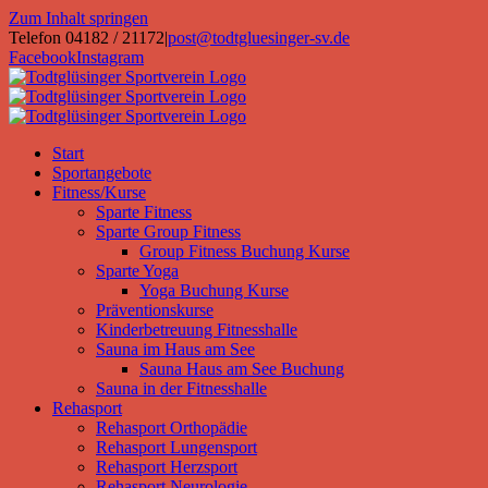
Zum Inhalt springen
Telefon 04182 / 21172
|
post@todtgluesinger-sv.de
Facebook
Instagram
Start
Sportangebote
Fitness/Kurse
Sparte Fitness
Sparte Group Fitness
Group Fitness Buchung Kurse
Sparte Yoga
Yoga Buchung Kurse
Präventionskurse
Kinderbetreuung Fitnesshalle
Sauna im Haus am See
Sauna Haus am See Buchung
Sauna in der Fitnesshalle
Rehasport
Rehasport Orthopädie
Rehasport Lungensport
Rehasport Herzsport
Rehasport Neurologie