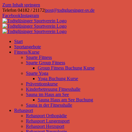
Zum Inhalt springen
Telefon 04182 / 21172
|
post@todtgluesinger-sv.de
Facebook
Instagram
Start
Sportangebote
Fitness/Kurse
Sparte Fitness
Sparte Group Fitness
Group Fitness Buchung Kurse
Sparte Yoga
Yoga Buchung Kurse
Präventionskurse
Kinderbetreuung Fitnesshalle
Sauna im Haus am See
Sauna Haus am See Buchung
Sauna in der Fitnesshalle
Rehasport
Rehasport Orthopädie
Rehasport Lungensport
Rehasport Herzsport
Rehasport Neurologie