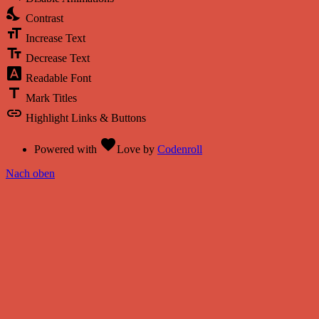
nights_stay
Contrast
format_size
Increase Text
text_fields
Decrease Text
font_download
Readable Font
title
Mark Titles
link
Highlight Links & Buttons
favorite
Powered with
Love
by
Codenroll
Nach oben