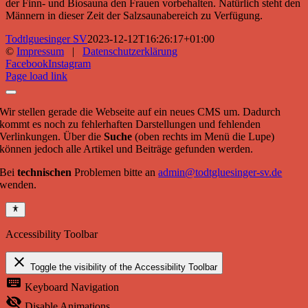
der Finn- und Biosauna den Frauen vorbehalten. Natürlich steht den
Männern in dieser Zeit der Salzsaunabereich zu Verfügung.
Todtlguesinger SV
2023-12-12T16:26:17+01:00
©
Impressum
|
Datenschutzerklärung
Facebook
Instagram
Page load link
Wir stellen gerade die Webseite auf ein neues CMS um. Dadurch
kommt es noch zu fehlerhaften Darstellungen und fehlenden
Verlinkungen. Über die
Suche
(oben rechts im Menü die Lupe)
können jedoch alle Artikel und Beiträge gefunden werden.
Bei
technischen
Problemen bitte an
admin@todtgluesinger-sv.de
wenden.
Accessibility Toolbar
close
Toggle the visibility of the Accessibility Toolbar
keyboard
Keyboard Navigation
visibility_off
Disable Animations