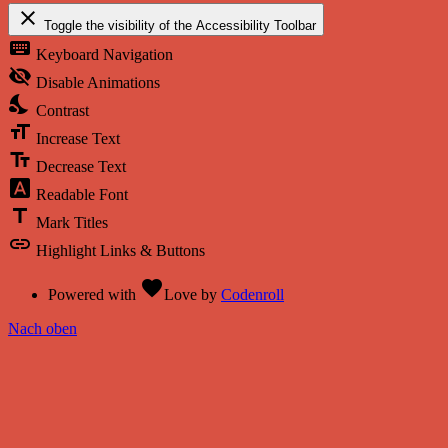
close
Toggle the visibility of the Accessibility Toolbar
keyboard
Keyboard Navigation
visibility_off
Disable Animations
nights_stay
Contrast
format_size
Increase Text
text_fields
Decrease Text
font_download
Readable Font
title
Mark Titles
link
Highlight Links & Buttons
favorite
Powered with
Love
by
Codenroll
Nach oben