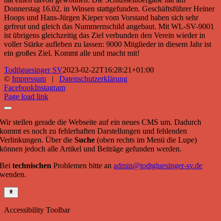
Donnerstag 16.02. in Winsen stattgefunden. Geschäftsführer Heiner
Hoops und Hans-Jürgen Kieper vom Vorstand haben sich sehr
gefreut und gleich das Nummernschild angebaut. Mit WL-SV-9001
ist übrigens gleichzeitig das Ziel verbunden den Verein wieder in
voller Stärke aufleben zu lassen: 9000 Mitglieder in diesem Jahr ist
ein großes Ziel. Kommt alle und macht mit!
Todtlguesinger SV
2023-02-22T16:28:21+01:00
©
Impressum
|
Datenschutzerklärung
Facebook
Instagram
Page load link
Wir stellen gerade die Webseite auf ein neues CMS um. Dadurch
kommt es noch zu fehlerhaften Darstellungen und fehlenden
Verlinkungen. Über die
Suche
(oben rechts im Menü die Lupe)
können jedoch alle Artikel und Beiträge gefunden werden.
Bei
technischen
Problemen bitte an
admin@todtgluesinger-sv.de
wenden.
Accessibility Toolbar