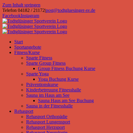
Zum Inhalt springen
Telefon 04182 / 21172
|
post@todtgluesinger-sv.de
Facebook
Instagram
Start
Sportangebote
Fitness/Kurse
Sparte Fitness
Sparte Group Fitness
Group Fitness Buchung Kurse
Sparte Yoga
Yoga Buchung Kurse
Präventionskurse
Kinderbetreuung Fitnesshalle
Sauna im Haus am See
Sauna Haus am See Buchung
Sauna in der Fitnesshalle
Rehasport
Rehasport Orthopädie
Rehasport Lungensport
Rehasport Herzsport
Rehasport Neurologie