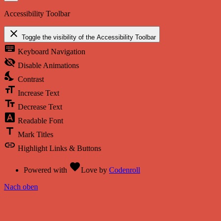
Accessibility Toolbar
close
Toggle the visibility of the Accessibility Toolbar
keyboard
Keyboard Navigation
visibility_off
Disable Animations
nights_stay
Contrast
format_size
Increase Text
text_fields
Decrease Text
font_download
Readable Font
title
Mark Titles
link
Highlight Links & Buttons
favorite
Powered with
Love
by
Codenroll
Nach oben