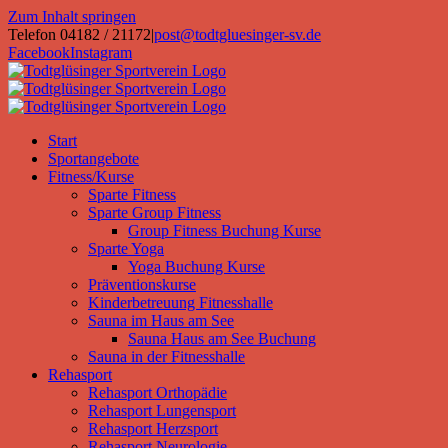
Zum Inhalt springen
Telefon 04182 / 21172
|
post@todtgluesinger-sv.de
Facebook
Instagram
Start
Sportangebote
Fitness/Kurse
Sparte Fitness
Sparte Group Fitness
Group Fitness Buchung Kurse
Sparte Yoga
Yoga Buchung Kurse
Präventionskurse
Kinderbetreuung Fitnesshalle
Sauna im Haus am See
Sauna Haus am See Buchung
Sauna in der Fitnesshalle
Rehasport
Rehasport Orthopädie
Rehasport Lungensport
Rehasport Herzsport
Rehasport Neurologie