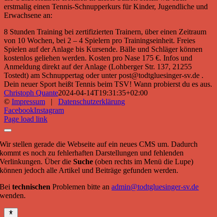
erstmalig einen Tennis-Schnupperkurs für Kinder, Jugendliche und
Erwachsene an:
8 Stunden Training bei zertifizierten Trainern, über einen Zeitraum
von 10 Wochen, bei 2 – 4 Spielern pro Trainingseinheit. Freies
Spielen auf der Anlage bis Kursende. Bälle und Schläger können
kostenlos geliehen werden. Kosten pro Nase 175 €. Infos und
Anmeldung direkt auf der Anlage (Lohberger Str. 137, 21255
Tostedt) am Schnuppertag oder unter post@todtgluesinger-sv.de .
Dein neuer Sport heißt Tennis beim TSV! Wann probierst du es aus.
Christoph Quante
2024-04-14T19:31:35+02:00
©
Impressum
|
Datenschutzerklärung
Facebook
Instagram
Page load link
Wir stellen gerade die Webseite auf ein neues CMS um. Dadurch
kommt es noch zu fehlerhaften Darstellungen und fehlenden
Verlinkungen. Über die
Suche
(oben rechts im Menü die Lupe)
können jedoch alle Artikel und Beiträge gefunden werden.
Bei
technischen
Problemen bitte an
admin@todtgluesinger-sv.de
wenden.