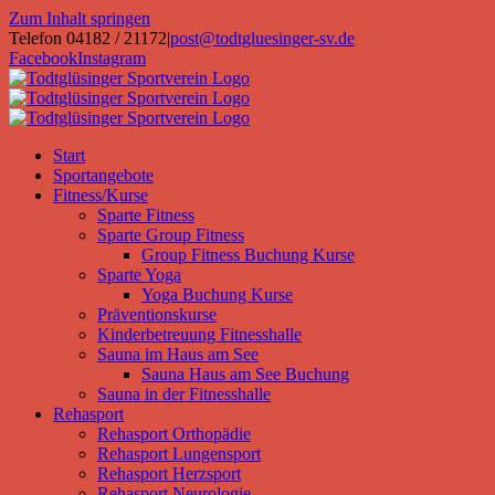
Zum Inhalt springen
Telefon 04182 / 21172
|
post@todtgluesinger-sv.de
Facebook
Instagram
Start
Sportangebote
Fitness/Kurse
Sparte Fitness
Sparte Group Fitness
Group Fitness Buchung Kurse
Sparte Yoga
Yoga Buchung Kurse
Präventionskurse
Kinderbetreuung Fitnesshalle
Sauna im Haus am See
Sauna Haus am See Buchung
Sauna in der Fitnesshalle
Rehasport
Rehasport Orthopädie
Rehasport Lungensport
Rehasport Herzsport
Rehasport Neurologie