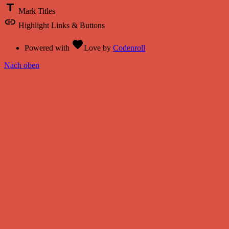
title
Mark Titles
link
Highlight Links & Buttons
favorite
Powered with
Love
by
Codenroll
Nach oben