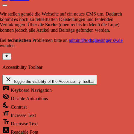
Wir stellen gerade die Webseite auf ein neues CMS um. Dadurch
kommt es noch zu fehlerhaften Darstellungen und fehlenden
Verlinkungen. Über die
Suche
(oben rechts im Menü die Lupe)
können jedoch alle Artikel und Beiträge gefunden werden.
Bei
technischen
Problemen bitte an
admin@todtgluesinger-sv.de
wenden.
Accessibility Toolbar
close
Toggle the visibility of the Accessibility Toolbar
keyboard
Keyboard Navigation
visibility_off
Disable Animations
nights_stay
Contrast
format_size
Increase Text
text_fields
Decrease Text
font_download
Readable Font