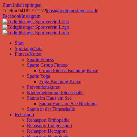
Zum Inhalt springen
Telefon 04182 / 21172
|
post@todtgluesinger-sv.de
Facebook
Instagram
Start
Sportangebote
Fitness/Kurse
Sparte Fitness
Sparte Group Fitness
Group Fitness Buchung Kurse
Sparte Yoga
Yoga Buchung Kurse
Präventionskurse
Kinderbetreuung Fitnesshalle
Sauna im Haus am See
Sauna Haus am See Buchung
Sauna in der Fitnesshalle
Rehasport
Rehasport Orthopädie
Rehasport Lungensport
Rehasport Herzsport
Rehasport Neurologie