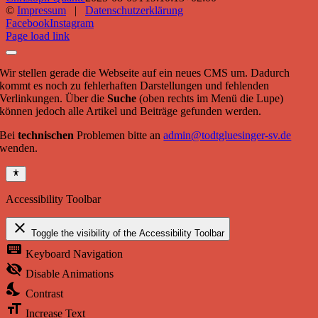
©
Impressum
|
Datenschutzerklärung
Facebook
Instagram
Page load link
Wir stellen gerade die Webseite auf ein neues CMS um. Dadurch
kommt es noch zu fehlerhaften Darstellungen und fehlenden
Verlinkungen. Über die
Suche
(oben rechts im Menü die Lupe)
können jedoch alle Artikel und Beiträge gefunden werden.
Bei
technischen
Problemen bitte an
admin@todtgluesinger-sv.de
wenden.
Accessibility Toolbar
close
Toggle the visibility of the Accessibility Toolbar
keyboard
Keyboard Navigation
visibility_off
Disable Animations
nights_stay
Contrast
format_size
Increase Text