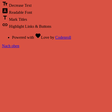
text_fields
Decrease Text
font_download
Readable Font
title
Mark Titles
link
Highlight Links & Buttons
favorite
Powered with
Love
by
Codenroll
Nach oben