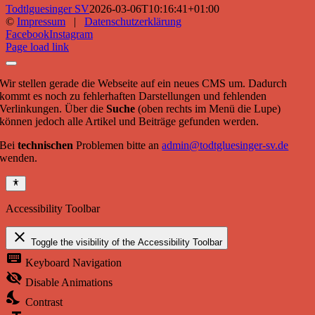
Todtlguesinger SV
2026-03-06T10:16:41+01:00
©
Impressum
|
Datenschutzerklärung
Facebook
Instagram
Page load link
Wir stellen gerade die Webseite auf ein neues CMS um. Dadurch
kommt es noch zu fehlerhaften Darstellungen und fehlenden
Verlinkungen. Über die
Suche
(oben rechts im Menü die Lupe)
können jedoch alle Artikel und Beiträge gefunden werden.
Bei
technischen
Problemen bitte an
admin@todtgluesinger-sv.de
wenden.
Accessibility Toolbar
close
Toggle the visibility of the Accessibility Toolbar
keyboard
Keyboard Navigation
visibility_off
Disable Animations
nights_stay
Contrast