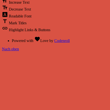
format_size
Increase Text
text_fields
Decrease Text
font_download
Readable Font
title
Mark Titles
link
Highlight Links & Buttons
favorite
Powered with
Love
by
Codenroll
Nach oben