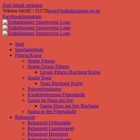
Zum Inhalt springen
Telefon 04182 / 21172
|
post@todtgluesinger-sv.de
Facebook
Instagram
Start
Sportangebote
Fitness/Kurse
Sparte Fitness
Sparte Group Fitness
Group Fitness Buchung Kurse
Sparte Yoga
Yoga Buchung Kurse
Präventionskurse
Kinderbetreuung Fitnesshalle
Sauna im Haus am See
Sauna Haus am See Buchung
Sauna in der Fitnesshalle
Rehasport
Rehasport Orthopädie
Rehasport Lungensport
Rehasport Herzsport
Rehasport Neurologie