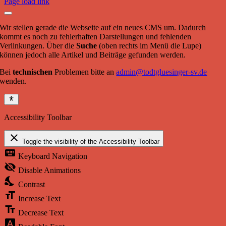
Page load link
Wir stellen gerade die Webseite auf ein neues CMS um. Dadurch
kommt es noch zu fehlerhaften Darstellungen und fehlenden
Verlinkungen. Über die
Suche
(oben rechts im Menü die Lupe)
können jedoch alle Artikel und Beiträge gefunden werden.
Bei
technischen
Problemen bitte an
admin@todtgluesinger-sv.de
wenden.
Accessibility Toolbar
close
Toggle the visibility of the Accessibility Toolbar
keyboard
Keyboard Navigation
visibility_off
Disable Animations
nights_stay
Contrast
format_size
Increase Text
text_fields
Decrease Text
font_download