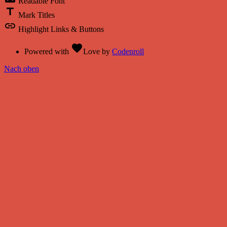
Readable Font
title
Mark Titles
link
Highlight Links & Buttons
favorite
Powered with
Love
by
Codenroll
Nach oben