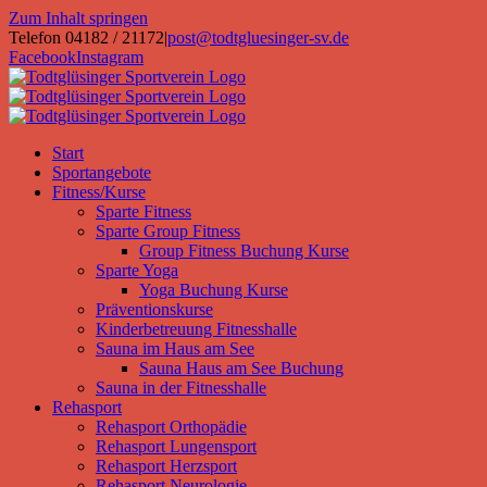
Zum Inhalt springen
Telefon 04182 / 21172
|
post@todtgluesinger-sv.de
Facebook
Instagram
Start
Sportangebote
Fitness/Kurse
Sparte Fitness
Sparte Group Fitness
Group Fitness Buchung Kurse
Sparte Yoga
Yoga Buchung Kurse
Präventionskurse
Kinderbetreuung Fitnesshalle
Sauna im Haus am See
Sauna Haus am See Buchung
Sauna in der Fitnesshalle
Rehasport
Rehasport Orthopädie
Rehasport Lungensport
Rehasport Herzsport
Rehasport Neurologie