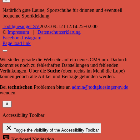
Natürlich gute Laune, Sportschuhe für drinnen und eventuell
bequeme Sportkleidung.
Todtlguesinger SV
2023-09-12T12:14:25+02:00
©
Impressum
|
Datenschutzerklärung
Facebook
Instagram
Page load link
Wir stellen gerade die Webseite auf ein neues CMS um. Dadurch
kommt es noch zu fehlerhaften Darstellungen und fehlenden
Verlinkungen. Über die
Suche
(oben rechts im Menü die Lupe)
können jedoch alle Artikel und Beiträge gefunden werden.
Bei
technischen
Problemen bitte an
admin@todtgluesinger-sv.de
wenden.
Accessibility Toolbar
close
Toggle the visibility of the Accessibility Toolbar
keyboard
Keyboard Navigation