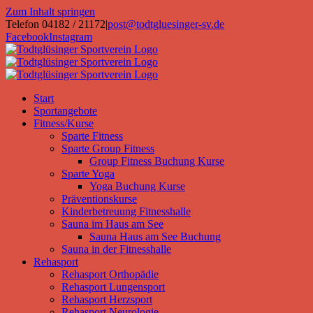
Zum Inhalt springen
Telefon 04182 / 21172
|
post@todtgluesinger-sv.de
Facebook
Instagram
Start
Sportangebote
Fitness/Kurse
Sparte Fitness
Sparte Group Fitness
Group Fitness Buchung Kurse
Sparte Yoga
Yoga Buchung Kurse
Präventionskurse
Kinderbetreuung Fitnesshalle
Sauna im Haus am See
Sauna Haus am See Buchung
Sauna in der Fitnesshalle
Rehasport
Rehasport Orthopädie
Rehasport Lungensport
Rehasport Herzsport
Rehasport Neurologie