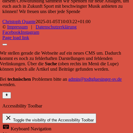
diesem Crowdfunding sammeln wir Spenden für neue Anlagen, um
euch auch in Zukunft Sport mit beschwingter Musik anbieten zu
können! Wir freuen uns über jede Spende
Christoph Quante
2025-01-05T10:03:22+01:00
©
Impressum
|
Datenschutzerklärung
Facebook
Instagram
Page load link
Wir stellen gerade die Webseite auf ein neues CMS um. Dadurch
kommt es noch zu fehlerhaften Darstellungen und fehlenden
Verlinkungen. Über die
Suche
(oben rechts im Menü die Lupe)
können jedoch alle Artikel und Beiträge gefunden werden.
Bei
technischen
Problemen bitte an
admin@todtgluesinger-sv.de
wenden.
Accessibility Toolbar
close
Toggle the visibility of the Accessibility Toolbar
keyboard
Keyboard Navigation