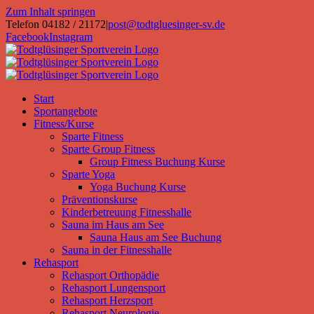
Zum Inhalt springen
Telefon 04182 / 21172
|
post@todtgluesinger-sv.de
Facebook
Instagram
Start
Sportangebote
Fitness/Kurse
Sparte Fitness
Sparte Group Fitness
Group Fitness Buchung Kurse
Sparte Yoga
Yoga Buchung Kurse
Präventionskurse
Kinderbetreuung Fitnesshalle
Sauna im Haus am See
Sauna Haus am See Buchung
Sauna in der Fitnesshalle
Rehasport
Rehasport Orthopädie
Rehasport Lungensport
Rehasport Herzsport
Rehasport Neurologie