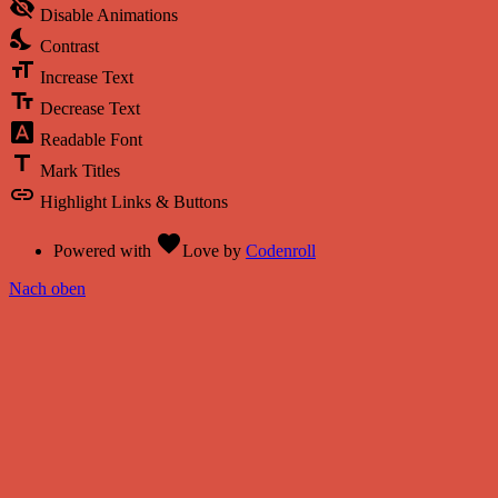
visibility_off
Disable Animations
nights_stay
Contrast
format_size
Increase Text
text_fields
Decrease Text
font_download
Readable Font
title
Mark Titles
link
Highlight Links & Buttons
favorite
Powered with
Love
by
Codenroll
Nach oben