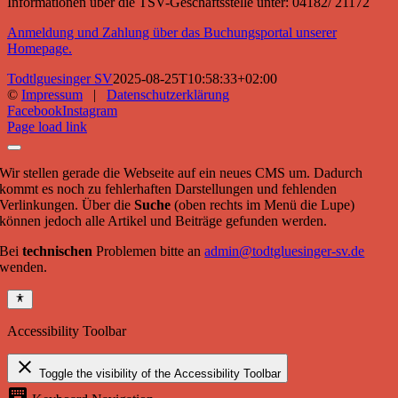
Informationen über die TSV-Geschäftsstelle unter: 04182/ 21172
Anmeldung und Zahlung über das Buchungsportal unserer
Homepage.
Todtlguesinger SV
2025-08-25T10:58:33+02:00
©
Impressum
|
Datenschutzerklärung
Facebook
Instagram
Page load link
Wir stellen gerade die Webseite auf ein neues CMS um. Dadurch
kommt es noch zu fehlerhaften Darstellungen und fehlenden
Verlinkungen. Über die
Suche
(oben rechts im Menü die Lupe)
können jedoch alle Artikel und Beiträge gefunden werden.
Bei
technischen
Problemen bitte an
admin@todtgluesinger-sv.de
wenden.
Accessibility Toolbar
close
Toggle the visibility of the Accessibility Toolbar
keyboard