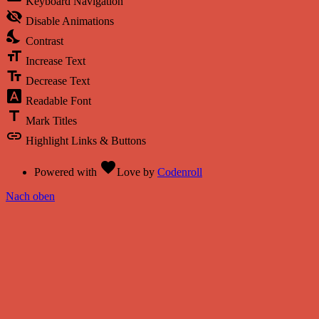
Keyboard Navigation
visibility_off
Disable Animations
nights_stay
Contrast
format_size
Increase Text
text_fields
Decrease Text
font_download
Readable Font
title
Mark Titles
link
Highlight Links & Buttons
favorite
Powered with
Love
by
Codenroll
Nach oben