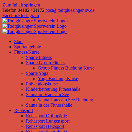
Zum Inhalt springen
Telefon 04182 / 21172
|
post@todtgluesinger-sv.de
Facebook
Instagram
Start
Sportangebote
Fitness/Kurse
Sparte Fitness
Sparte Group Fitness
Group Fitness Buchung Kurse
Sparte Yoga
Yoga Buchung Kurse
Präventionskurse
Kinderbetreuung Fitnesshalle
Sauna im Haus am See
Sauna Haus am See Buchung
Sauna in der Fitnesshalle
Rehasport
Rehasport Orthopädie
Rehasport Lungensport
Rehasport Herzsport
Rehasport Neurologie