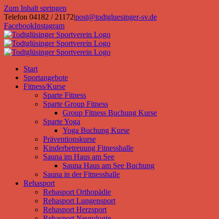
Zum Inhalt springen
Telefon 04182 / 21172
|
post@todtgluesinger-sv.de
Facebook
Instagram
Start
Sportangebote
Fitness/Kurse
Sparte Fitness
Sparte Group Fitness
Group Fitness Buchung Kurse
Sparte Yoga
Yoga Buchung Kurse
Präventionskurse
Kinderbetreuung Fitnesshalle
Sauna im Haus am See
Sauna Haus am See Buchung
Sauna in der Fitnesshalle
Rehasport
Rehasport Orthopädie
Rehasport Lungensport
Rehasport Herzsport
Rehasport Neurologie