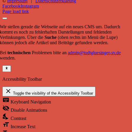
©
Impressum
|
Datenschutzerklärung
Facebook
Instagram
Page load link
Wir stellen gerade die Webseite auf ein neues CMS um. Dadurch
kommt es noch zu fehlerhaften Darstellungen und fehlenden
Verlinkungen. Über die
Suche
(oben rechts im Menü die Lupe)
können jedoch alle Artikel und Beiträge gefunden werden.
Bei
technischen
Problemen bitte an
admin@todtgluesinger-sv.de
wenden.
Accessibility Toolbar
close
Toggle the visibility of the Accessibility Toolbar
keyboard
Keyboard Navigation
visibility_off
Disable Animations
nights_stay
Contrast
format_size
Increase Text