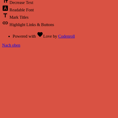
text_fields
Decrease Text
font_download
Readable Font
title
Mark Titles
link
Highlight Links & Buttons
favorite
Powered with
Love
by
Codenroll
Nach oben