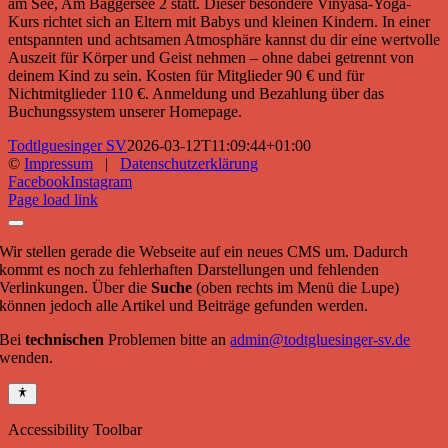
am See, Am Baggersee 2 statt. Dieser besondere Vinyasa-Yoga-
Kurs richtet sich an Eltern mit Babys und kleinen Kindern. In einer
entspannten und achtsamen Atmosphäre kannst du dir eine wertvolle
Auszeit für Körper und Geist nehmen – ohne dabei getrennt von
deinem Kind zu sein. Kosten für Mitglieder 90 € und für
Nichtmitglieder 110 €. Anmeldung und Bezahlung über das
Buchungssystem unserer Homepage.
Todtlguesinger SV
2026-03-12T11:09:44+01:00
©
Impressum
|
Datenschutzerklärung
Facebook
Instagram
Page load link
Wir stellen gerade die Webseite auf ein neues CMS um. Dadurch
kommt es noch zu fehlerhaften Darstellungen und fehlenden
Verlinkungen. Über die
Suche
(oben rechts im Menü die Lupe)
können jedoch alle Artikel und Beiträge gefunden werden.
Bei
technischen
Problemen bitte an
admin@todtgluesinger-sv.de
wenden.
Accessibility Toolbar