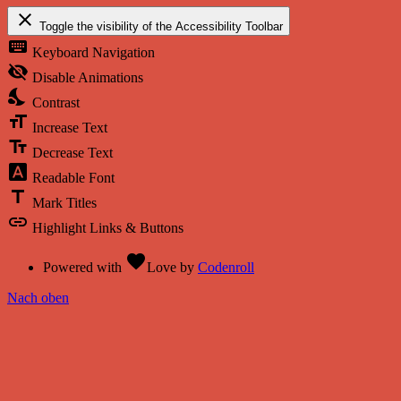
close
Toggle the visibility of the Accessibility Toolbar
keyboard
Keyboard Navigation
visibility_off
Disable Animations
nights_stay
Contrast
format_size
Increase Text
text_fields
Decrease Text
font_download
Readable Font
title
Mark Titles
link
Highlight Links & Buttons
favorite
Powered with
Love
by
Codenroll
Nach oben