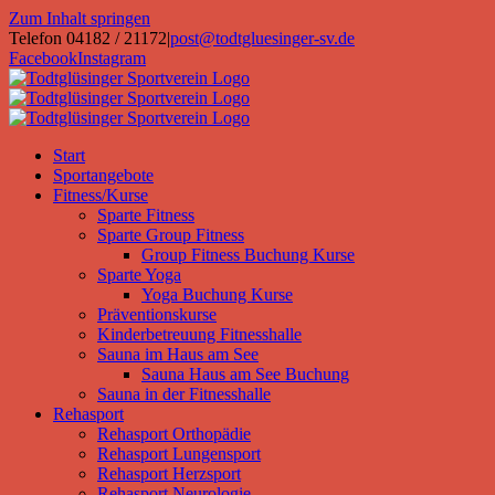
Zum Inhalt springen
Telefon 04182 / 21172
|
post@todtgluesinger-sv.de
Facebook
Instagram
Start
Sportangebote
Fitness/Kurse
Sparte Fitness
Sparte Group Fitness
Group Fitness Buchung Kurse
Sparte Yoga
Yoga Buchung Kurse
Präventionskurse
Kinderbetreuung Fitnesshalle
Sauna im Haus am See
Sauna Haus am See Buchung
Sauna in der Fitnesshalle
Rehasport
Rehasport Orthopädie
Rehasport Lungensport
Rehasport Herzsport
Rehasport Neurologie