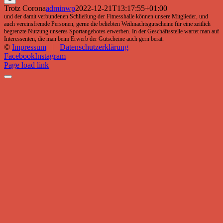
Trotz Corona
adminwp
2022-12-21T13:17:55+01:00
und der damit verbundenen Schließung der Fitnesshalle können unsere Mitglieder, und
auch vereinsfremde Personen, gerne die beliebten Weihnachtsgutscheine für eine zeitlich
begrenzte Nutzung unseres Sportangebotes erwerben. In der Geschäftsstelle wartet man auf
Interessenten, die man beim Erwerb der Gutscheine auch gern berät.
©
Impressum
|
Datenschutzerklärung
Facebook
Instagram
Page load link