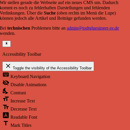
Wir stellen gerade die Webseite auf ein neues CMS um. Dadurch
kommt es noch zu fehlerhaften Darstellungen und fehlenden
Verlinkungen. Über die
Suche
(oben rechts im Menü die Lupe)
können jedoch alle Artikel und Beiträge gefunden werden.
Bei
technischen
Problemen bitte an
admin@todtgluesinger-sv.de
wenden.
Accessibility Toolbar
close
Toggle the visibility of the Accessibility Toolbar
keyboard
Keyboard Navigation
visibility_off
Disable Animations
nights_stay
Contrast
format_size
Increase Text
text_fields
Decrease Text
font_download
Readable Font
title
Mark Titles