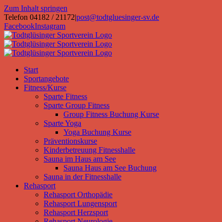
Zum Inhalt springen
Telefon 04182 / 21172
|
post@todtgluesinger-sv.de
Facebook
Instagram
Start
Sportangebote
Fitness/Kurse
Sparte Fitness
Sparte Group Fitness
Group Fitness Buchung Kurse
Sparte Yoga
Yoga Buchung Kurse
Präventionskurse
Kinderbetreuung Fitnesshalle
Sauna im Haus am See
Sauna Haus am See Buchung
Sauna in der Fitnesshalle
Rehasport
Rehasport Orthopädie
Rehasport Lungensport
Rehasport Herzsport
Rehasport Neurologie