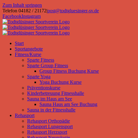
Zum Inhalt springen
Telefon 04182 / 21172
|
post@todtgluesinger-sv.de
Facebook
Instagram
Start
Sportangebote
Fitness/Kurse
Sparte Fitness
Sparte Group Fitness
Group Fitness Buchung Kurse
Sparte Yoga
Yoga Buchung Kurse
Präventionskurse
Kinderbetreuung Fitnesshalle
Sauna im Haus am See
Sauna Haus am See Buchung
Sauna in der Fitnesshalle
Rehasport
Rehasport Orthopädie
Rehasport Lungensport
Rehasport Herzsport
Rehasport Neurologie