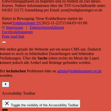
Entwicklungsphasen zu begleiten und zu fördern ist Ziel dieses
Kurses. Nähere Informationen über die TSV-Geschäftsstelle unter:
04182/ 21172 Anmeldung per Email: post@todtgluesinger-sv.de
Babys in Bewegung: Neue Krabbelkurse starten im
Januar
Todtlguesinger SV
2022-11-22T15:04:03+01:00
©
Impressum
|
Datenschutzerklärung
Facebook
Instagram
Page load link
Wir stellen gerade die Webseite auf ein neues CMS um. Dadurch
kommt es noch zu fehlerhaften Darstellungen und fehlenden
Verlinkungen. Über die
Suche
(oben rechts im Menü die Lupe)
können jedoch alle Artikel und Beiträge gefunden werden.
Bei
technischen
Problemen bitte an
admin@todtgluesinger-sv.de
wenden.
Accessibility Toolbar
close
Toggle the visibility of the Accessibility Toolbar
keyboard