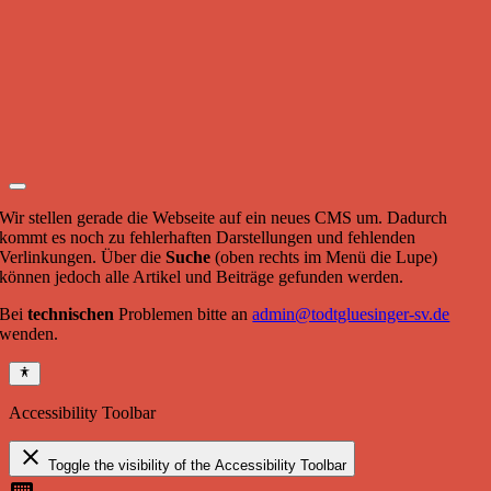
Wir stellen gerade die Webseite auf ein neues CMS um. Dadurch
kommt es noch zu fehlerhaften Darstellungen und fehlenden
Verlinkungen. Über die
Suche
(oben rechts im Menü die Lupe)
können jedoch alle Artikel und Beiträge gefunden werden.
Bei
technischen
Problemen bitte an
admin@todtgluesinger-sv.de
wenden.
Accessibility Toolbar
close
Toggle the visibility of the Accessibility Toolbar
keyboard