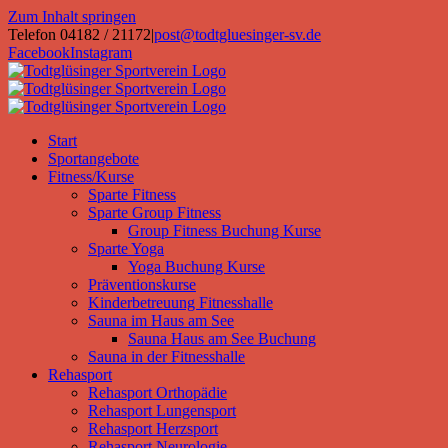
Zum Inhalt springen
Telefon 04182 / 21172
|
post@todtgluesinger-sv.de
Facebook
Instagram
Start
Sportangebote
Fitness/Kurse
Sparte Fitness
Sparte Group Fitness
Group Fitness Buchung Kurse
Sparte Yoga
Yoga Buchung Kurse
Präventionskurse
Kinderbetreuung Fitnesshalle
Sauna im Haus am See
Sauna Haus am See Buchung
Sauna in der Fitnesshalle
Rehasport
Rehasport Orthopädie
Rehasport Lungensport
Rehasport Herzsport
Rehasport Neurologie