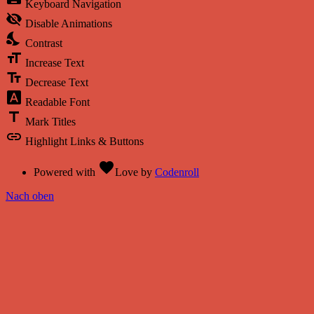
Keyboard Navigation
visibility_off
Disable Animations
nights_stay
Contrast
format_size
Increase Text
text_fields
Decrease Text
font_download
Readable Font
title
Mark Titles
link
Highlight Links & Buttons
favorite
Powered with
Love
by
Codenroll
Nach oben