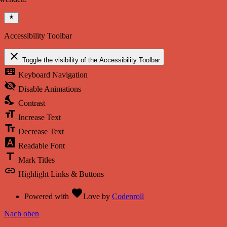
Accessibility Toolbar
close
Toggle the visibility of the Accessibility Toolbar
keyboard
Keyboard Navigation
visibility_off
Disable Animations
nights_stay
Contrast
format_size
Increase Text
text_fields
Decrease Text
font_download
Readable Font
title
Mark Titles
link
Highlight Links & Buttons
favorite
Powered with
Love
by
Codenroll
Nach oben