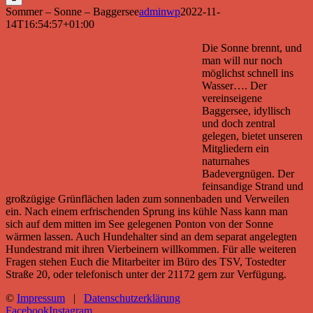
Sommer – Sonne – Baggersee
adminwp
2022-11-
14T16:54:57+01:00
Die Sonne brennt, und
man will nur noch
möglichst schnell ins
Wasser…. Der
vereinseigene
Baggersee, idyllisch
und doch zentral
gelegen, bietet unseren
Mitgliedern ein
naturnahes
Badevergnügen. Der
feinsandige Strand und
großzügige Grünflächen laden zum sonnenbaden und Verweilen
ein. Nach einem erfrischenden Sprung ins kühle Nass kann man
sich auf dem mitten im See gelegenen Ponton von der Sonne
wärmen lassen. Auch Hundehalter sind an dem separat angelegten
Hundestrand mit ihren Vierbeinern willkommen. Für alle weiteren
Fragen stehen Euch die Mitarbeiter im Büro des TSV, Tostedter
Straße 20, oder telefonisch unter der 21172 gern zur Verfügung.
©
Impressum
|
Datenschutzerklärung
Facebook
Instagram