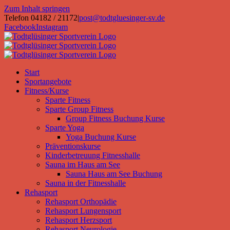
Zum Inhalt springen
Telefon 04182 / 21172
|
post@todtgluesinger-sv.de
Facebook
Instagram
Start
Sportangebote
Fitness/Kurse
Sparte Fitness
Sparte Group Fitness
Group Fitness Buchung Kurse
Sparte Yoga
Yoga Buchung Kurse
Präventionskurse
Kinderbetreuung Fitnesshalle
Sauna im Haus am See
Sauna Haus am See Buchung
Sauna in der Fitnesshalle
Rehasport
Rehasport Orthopädie
Rehasport Lungensport
Rehasport Herzsport
Rehasport Neurologie