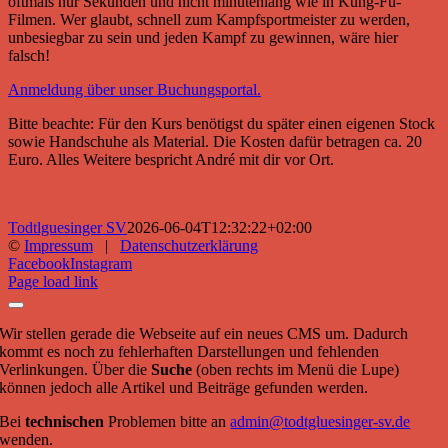
oftmals nur Sekunden und nicht minutenlang wie in Kung-Fu-
Filmen. Wer glaubt, schnell zum Kampfsportmeister zu werden,
unbesiegbar zu sein und jeden Kampf zu gewinnen, wäre hier
falsch!
Anmeldung über unser Buchungsportal.
Bitte beachte: Für den Kurs benötigst du später einen eigenen Stock
sowie Handschuhe als Material. Die Kosten dafür betragen ca. 20
Euro. Alles Weitere bespricht André mit dir vor Ort.
Todtlguesinger SV
2026-06-04T12:32:22+02:00
©
Impressum
|
Datenschutzerklärung
Facebook
Instagram
Page load link
Wir stellen gerade die Webseite auf ein neues CMS um. Dadurch
kommt es noch zu fehlerhaften Darstellungen und fehlenden
Verlinkungen. Über die
Suche
(oben rechts im Menü die Lupe)
können jedoch alle Artikel und Beiträge gefunden werden.
Bei
technischen
Problemen bitte an
admin@todtgluesinger-sv.de
wenden.