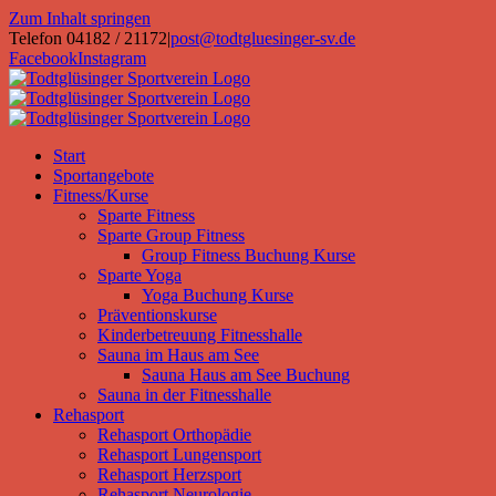
Zum Inhalt springen
Telefon 04182 / 21172
|
post@todtgluesinger-sv.de
Facebook
Instagram
Start
Sportangebote
Fitness/Kurse
Sparte Fitness
Sparte Group Fitness
Group Fitness Buchung Kurse
Sparte Yoga
Yoga Buchung Kurse
Präventionskurse
Kinderbetreuung Fitnesshalle
Sauna im Haus am See
Sauna Haus am See Buchung
Sauna in der Fitnesshalle
Rehasport
Rehasport Orthopädie
Rehasport Lungensport
Rehasport Herzsport
Rehasport Neurologie