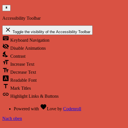
Accessibility Toolbar
close
Toggle the visibility of the Accessibility Toolbar
keyboard
Keyboard Navigation
visibility_off
Disable Animations
nights_stay
Contrast
format_size
Increase Text
text_fields
Decrease Text
font_download
Readable Font
title
Mark Titles
link
Highlight Links & Buttons
favorite
Powered with
Love
by
Codenroll
Nach oben