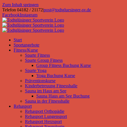
Zum Inhalt springen
Telefon 04182 / 21172
|
post@todtgluesinger-sv.de
Facebook
Instagram
Start
Sportangebote
Fitness/Kurse
Sparte Fitness
Sparte Group Fitness
Group Fitness Buchung Kurse
Sparte Yoga
Yoga Buchung Kurse
Präventionskurse
Kinderbetreuung Fitnesshalle
Sauna im Haus am See
Sauna Haus am See Buchung
Sauna in der Fitnesshalle
Rehasport
Rehasport Orthopädie
Rehasport Lungensport
Rehasport Herzsport
Rehasport Neurologie