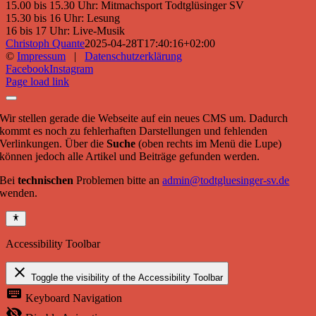
15.00 bis 15.30 Uhr: Mitmachsport Todtglüsinger SV
15.30 bis 16 Uhr: Lesung
16 bis 17 Uhr: Live-Musik
Christoph Quante
2025-04-28T17:40:16+02:00
©
Impressum
|
Datenschutzerklärung
Facebook
Instagram
Page load link
Wir stellen gerade die Webseite auf ein neues CMS um. Dadurch
kommt es noch zu fehlerhaften Darstellungen und fehlenden
Verlinkungen. Über die
Suche
(oben rechts im Menü die Lupe)
können jedoch alle Artikel und Beiträge gefunden werden.
Bei
technischen
Problemen bitte an
admin@todtgluesinger-sv.de
wenden.
Accessibility Toolbar
close
Toggle the visibility of the Accessibility Toolbar
keyboard
Keyboard Navigation
visibility_off