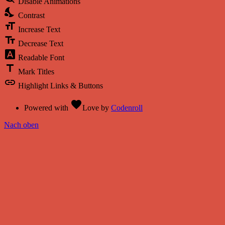
Disable Animations
nights_stay
Contrast
format_size
Increase Text
text_fields
Decrease Text
font_download
Readable Font
title
Mark Titles
link
Highlight Links & Buttons
favorite
Powered with
Love
by
Codenroll
Nach oben