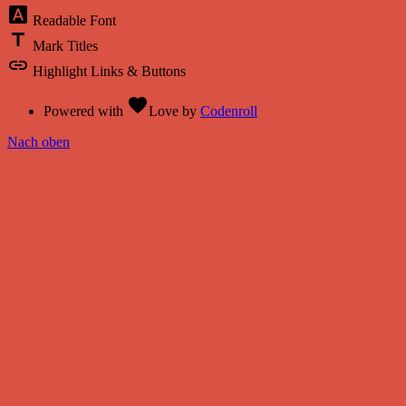
font_download
Readable Font
title
Mark Titles
link
Highlight Links & Buttons
favorite
Powered with
Love
by
Codenroll
Nach oben