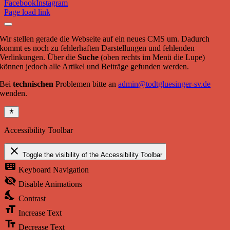
Facebook
Instagram
Page load link
Wir stellen gerade die Webseite auf ein neues CMS um. Dadurch
kommt es noch zu fehlerhaften Darstellungen und fehlenden
Verlinkungen. Über die
Suche
(oben rechts im Menü die Lupe)
können jedoch alle Artikel und Beiträge gefunden werden.
Bei
technischen
Problemen bitte an
admin@todtgluesinger-sv.de
wenden.
Accessibility Toolbar
close
Toggle the visibility of the Accessibility Toolbar
keyboard
Keyboard Navigation
visibility_off
Disable Animations
nights_stay
Contrast
format_size
Increase Text
text_fields
Decrease Text