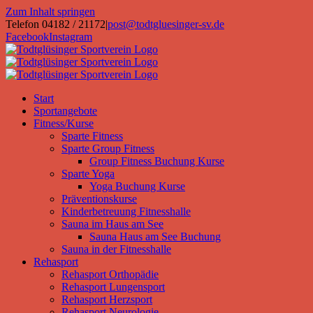
Zum Inhalt springen
Telefon 04182 / 21172
|
post@todtgluesinger-sv.de
Facebook
Instagram
Start
Sportangebote
Fitness/Kurse
Sparte Fitness
Sparte Group Fitness
Group Fitness Buchung Kurse
Sparte Yoga
Yoga Buchung Kurse
Präventionskurse
Kinderbetreuung Fitnesshalle
Sauna im Haus am See
Sauna Haus am See Buchung
Sauna in der Fitnesshalle
Rehasport
Rehasport Orthopädie
Rehasport Lungensport
Rehasport Herzsport
Rehasport Neurologie