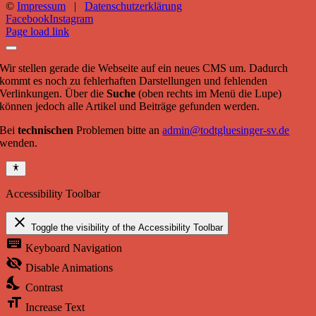
©
Impressum
|
Datenschutzerklärung
Facebook
Instagram
Page load link
Wir stellen gerade die Webseite auf ein neues CMS um. Dadurch
kommt es noch zu fehlerhaften Darstellungen und fehlenden
Verlinkungen. Über die
Suche
(oben rechts im Menü die Lupe)
können jedoch alle Artikel und Beiträge gefunden werden.
Bei
technischen
Problemen bitte an
admin@todtgluesinger-sv.de
wenden.
Accessibility Toolbar
close
Toggle the visibility of the Accessibility Toolbar
keyboard
Keyboard Navigation
visibility_off
Disable Animations
nights_stay
Contrast
format_size
Increase Text