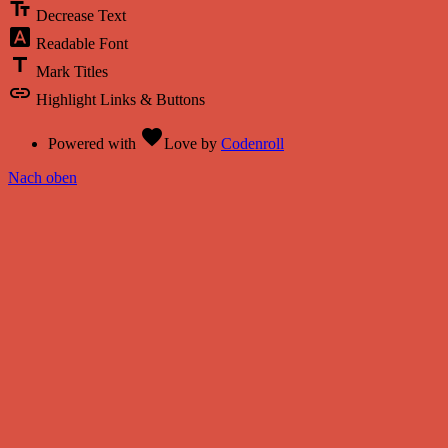
text_fields
Decrease Text
font_download
Readable Font
title
Mark Titles
link
Highlight Links & Buttons
favorite
Powered with
Love
by
Codenroll
Nach oben