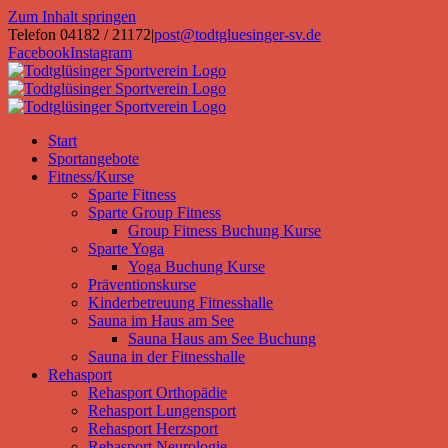
Zum Inhalt springen
Telefon 04182 / 21172
|
post@todtgluesinger-sv.de
Facebook
Instagram
Start
Sportangebote
Fitness/Kurse
Sparte Fitness
Sparte Group Fitness
Group Fitness Buchung Kurse
Sparte Yoga
Yoga Buchung Kurse
Präventionskurse
Kinderbetreuung Fitnesshalle
Sauna im Haus am See
Sauna Haus am See Buchung
Sauna in der Fitnesshalle
Rehasport
Rehasport Orthopädie
Rehasport Lungensport
Rehasport Herzsport
Rehasport Neurologie