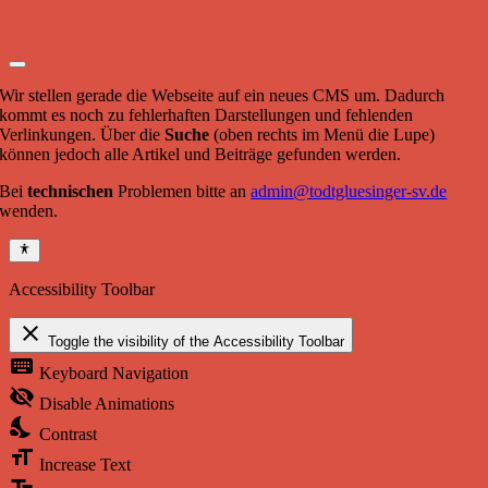
Wir stellen gerade die Webseite auf ein neues CMS um. Dadurch
kommt es noch zu fehlerhaften Darstellungen und fehlenden
Verlinkungen. Über die
Suche
(oben rechts im Menü die Lupe)
können jedoch alle Artikel und Beiträge gefunden werden.
Bei
technischen
Problemen bitte an
admin@todtgluesinger-sv.de
wenden.
Accessibility Toolbar
close
Toggle the visibility of the Accessibility Toolbar
keyboard
Keyboard Navigation
visibility_off
Disable Animations
nights_stay
Contrast
format_size
Increase Text