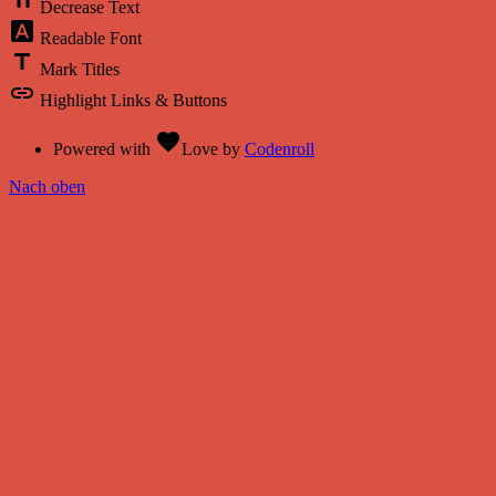
text_fields
Decrease Text
font_download
Readable Font
title
Mark Titles
link
Highlight Links & Buttons
favorite
Powered with
Love
by
Codenroll
Nach oben