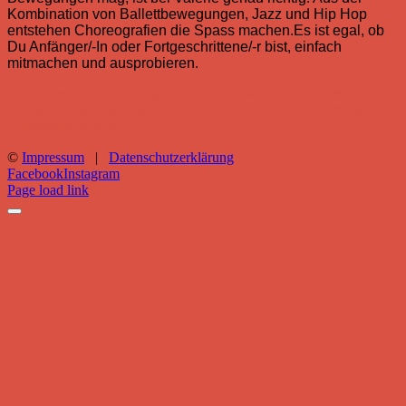
Kombination von Ballettbewegungen, Jazz und Hip Hop
entstehen Choreografien die Spass machen.Es ist egal, ob
Du Anfänger/-In oder Fortgeschrittene/-r bist, einfach
mitmachen und ausprobieren.
Der Kurs richtet sich an
Jugendliche ab 12 Jahren und
findet immer
dienstags von 19:45 bis 20:45Uhr in der
Fitnesshalle statt.
©
Impressum
|
Datenschutzerklärung
Facebook
Instagram
Page load link