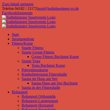
Zum Inhalt springen
Telefon 04182 / 21172
|
post@todtgluesinger-sv.de
Facebook
Instagram
Start
Sportangebote
Fitness/Kurse
Sparte Fitness
Sparte Group Fitness
Group Fitness Buchung Kurse
Sparte Yoga
Yoga Buchung Kurse
Präventionskurse
Kinderbetreuung Fitnesshalle
Sauna im Haus am See
Sauna Haus am See Buchung
Sauna in der Fitnesshalle
Rehasport
Rehasport Orthopädie
Rehasport Lungensport
Rehasport Herzsport
Rehasport Neurologie