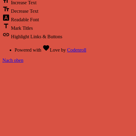
format_size
Increase Text
text_fields
Decrease Text
font_download
Readable Font
title
Mark Titles
link
Highlight Links & Buttons
favorite
Powered with
Love
by
Codenroll
Nach oben