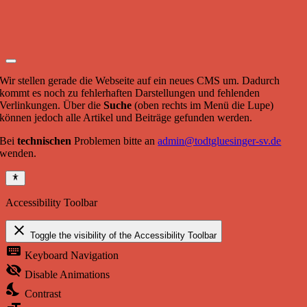
Wir stellen gerade die Webseite auf ein neues CMS um. Dadurch
kommt es noch zu fehlerhaften Darstellungen und fehlenden
Verlinkungen. Über die
Suche
(oben rechts im Menü die Lupe)
können jedoch alle Artikel und Beiträge gefunden werden.
Bei
technischen
Problemen bitte an
admin@todtgluesinger-sv.de
wenden.
Accessibility Toolbar
close
Toggle the visibility of the Accessibility Toolbar
keyboard
Keyboard Navigation
visibility_off
Disable Animations
nights_stay
Contrast