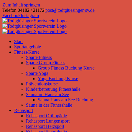
Zum Inhalt springen
Telefon 04182 / 21172
|
post@todtgluesinger-sv.de
Facebook
Instagram
Start
Sportangebote
Fitness/Kurse
Sparte Fitness
Sparte Group Fitness
Group Fitness Buchung Kurse
Sparte Yoga
Yoga Buchung Kurse
Präventionskurse
Kinderbetreuung Fitnesshalle
Sauna im Haus am See
Sauna Haus am See Buchung
Sauna in der Fitnesshalle
Rehasport
Rehasport Orthopädie
Rehasport Lungensport
Rehasport Herzsport
Rehasport Neurologie