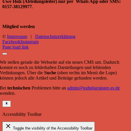
Uwe Holz (Abteilungsleiter) nur per Whats App oder SMS:
0157-38129977
.
Mitglied werden
©
Impressum
|
Datenschutzerklärung
Facebook
Instagram
Page load link
Wir stellen gerade die Webseite auf ein neues CMS um. Dadurch
kommt es noch zu fehlerhaften Darstellungen und fehlenden
Verlinkungen. Über die
Suche
(oben rechts im Menü die Lupe)
können jedoch alle Artikel und Beiträge gefunden werden.
Bei
technischen
Problemen bitte an
admin@todtgluesinger-sv.de
wenden.
Accessibility Toolbar
close
Toggle the visibility of the Accessibility Toolbar