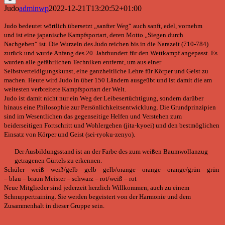
Judo
adminwp
2022-12-21T13:20:52+01:00
Judo bedeutet wörtlich übersetzt „sanfter Weg“ auch sanft, edel, vornehm
und ist eine japanische Kampfsportart, deren Motto „Siegen durch
Nachgeben“ ist. Die Wurzeln des Judo reichen bis in die Narazeit (710-784)
zurück und wurde Anfang des 20. Jahrhundert für den Wettkampf angepasst. Es
wurden alle gefährlichen Techniken entfernt, um aus einer
Selbstverteidigungskunst, eine ganzheitliche Lehre für Körper und Geist zu
machen. Heute wird Judo in über 150 Ländern ausgeübt und ist damit die am
weitesten verbreitete Kampfsportart der Welt.
Judo ist damit nicht nur ein Weg der Leibesertüchtigung, sondern darüber
hinaus eine Philosophie zur Persönlichkeitsentwicklung. Die Grundprinzipien
sind im Wesentlichen das gegenseitige Helfen und Verstehen zum
beiderseitigen Fortschritt und Wohlergehen (jita-kyoei) und den bestmöglichen
Einsatz von Körper und Geist (sei-ryoku-zenyo).
Der Ausbildungsstand ist an der Farbe des zum weißen Baumwollanzug
getragenen Gürtels zu erkennen.
Schüler – weiß – weiß/gelb – gelb – gelb/orange – orange – orange/grün – grün
– blau – braun Meister – schwarz – rot/weiß – rot
Neue Mitglieder sind jederzeit herzlich Willkommen, auch zu einem
Schnuppertraining. Sie werden begeistert von der Harmonie und dem
Zusammenhalt in dieser Gruppe sein.