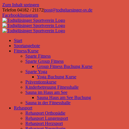
Zum Inhalt springen
Telefon 04182 / 21172
|
post@todtgluesinger-sv.de
Facebook
Instagram
Start
Sportangebote
Fitness/Kurse
Sparte Fitness
Sparte Group Fitness
Group Fitness Buchung Kurse
Sparte Yoga
Yoga Buchung Kurse
Präventionskurse
Kinderbetreuung Fitnesshalle
Sauna im Haus am See
Sauna Haus am See Buchung
Sauna in der Fitnesshalle
Rehasport
Rehasport Orthopädie
Rehasport Lungensport
Rehasport Herzsport
Rehasport Neurologie