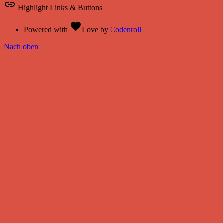
link
Highlight Links & Buttons
favorite
Powered with
Love
by
Codenroll
Nach oben