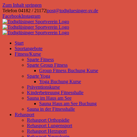
Zum Inhalt springen
Telefon 04182 / 21172
|
post@todtgluesinger-sv.de
Facebook
Instagram
Start
Sportangebote
Fitness/Kurse
Sparte Fitness
Sparte Group Fitness
Group Fitness Buchung Kurse
Sparte Yoga
Yoga Buchung Kurse
Präventionskurse
Kinderbetreuung Fitnesshalle
Sauna im Haus am See
Sauna Haus am See Buchung
Sauna in der Fitnesshalle
Rehasport
Rehasport Orthopädie
Rehasport Lungensport
Rehasport Herzsport
Rehasport Neurologie