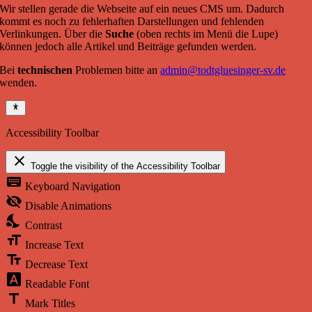
Wir stellen gerade die Webseite auf ein neues CMS um. Dadurch
kommt es noch zu fehlerhaften Darstellungen und fehlenden
Verlinkungen. Über die
Suche
(oben rechts im Menü die Lupe)
können jedoch alle Artikel und Beiträge gefunden werden.
Bei
technischen
Problemen bitte an
admin@todtgluesinger-sv.de
wenden.
Accessibility Toolbar
close
Toggle the visibility of the Accessibility Toolbar
keyboard
Keyboard Navigation
visibility_off
Disable Animations
nights_stay
Contrast
format_size
Increase Text
text_fields
Decrease Text
font_download
Readable Font
title
Mark Titles