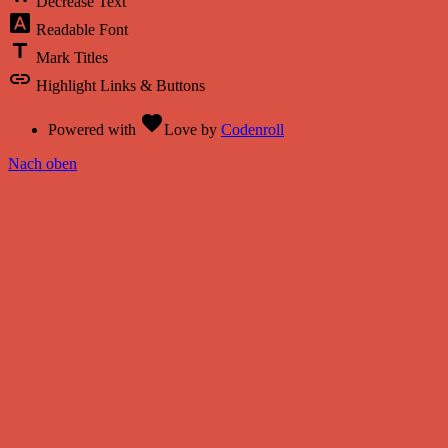
Decrease Text
font_download
Readable Font
title
Mark Titles
link
Highlight Links & Buttons
favorite
Powered with
Love
by
Codenroll
Nach oben