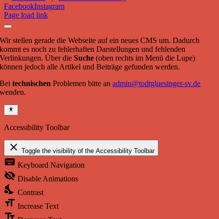
Facebook
Instagram
Page load link
Wir stellen gerade die Webseite auf ein neues CMS um. Dadurch
kommt es noch zu fehlerhaften Darstellungen und fehlenden
Verlinkungen. Über die
Suche
(oben rechts im Menü die Lupe)
können jedoch alle Artikel und Beiträge gefunden werden.
Bei
technischen
Problemen bitte an
admin@todtgluesinger-sv.de
wenden.
Accessibility Toolbar
close
Toggle the visibility of the Accessibility Toolbar
keyboard
Keyboard Navigation
visibility_off
Disable Animations
nights_stay
Contrast
format_size
Increase Text
text_fields