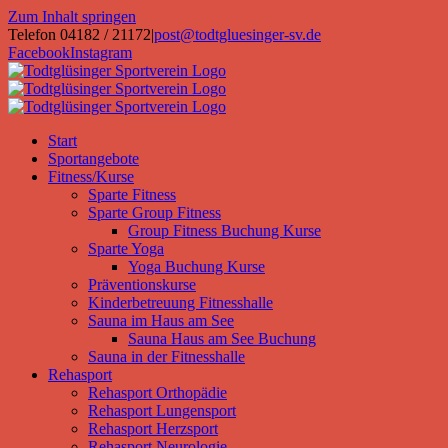
Zum Inhalt springen
Telefon 04182 / 21172
|
post@todtgluesinger-sv.de
Facebook
Instagram
Start
Sportangebote
Fitness/Kurse
Sparte Fitness
Sparte Group Fitness
Group Fitness Buchung Kurse
Sparte Yoga
Yoga Buchung Kurse
Präventionskurse
Kinderbetreuung Fitnesshalle
Sauna im Haus am See
Sauna Haus am See Buchung
Sauna in der Fitnesshalle
Rehasport
Rehasport Orthopädie
Rehasport Lungensport
Rehasport Herzsport
Rehasport Neurologie