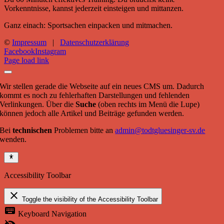
Vorkenntnisse, kannst jederzeit einsteigen und mittanzen.
Ganz einach: Sportsachen einpacken und mitmachen.
©
Impressum
|
Datenschutzerklärung
Facebook
Instagram
Page load link
Wir stellen gerade die Webseite auf ein neues CMS um. Dadurch
kommt es noch zu fehlerhaften Darstellungen und fehlenden
Verlinkungen. Über die
Suche
(oben rechts im Menü die Lupe)
können jedoch alle Artikel und Beiträge gefunden werden.
Bei
technischen
Problemen bitte an
admin@todtgluesinger-sv.de
wenden.
Accessibility Toolbar
close
Toggle the visibility of the Accessibility Toolbar
keyboard
Keyboard Navigation