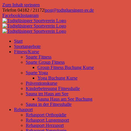
Zum Inhalt springen
Telefon 04182 / 21172
|
post@todtgluesinger-sv.de
Facebook
Instagram
Start
Sportangebote
Fitness/Kurse
Sparte Fitness
Sparte Group Fitness
Group Fitness Buchung Kurse
Sparte Yoga
Yoga Buchung Kurse
Präventionskurse
Kinderbetreuung Fitnesshalle
Sauna im Haus am See
Sauna Haus am See Buchung
Sauna in der Fitnesshalle
Rehasport
Rehasport Orthopädie
Rehasport Lungensport
Rehasport Herzsport
Rehasport Neurologie