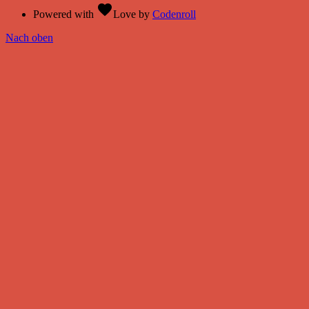
favorite
Powered with
Love
by
Codenroll
Nach oben