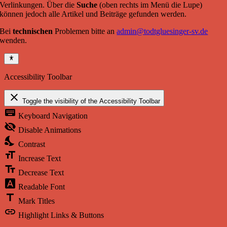
Verlinkungen. Über die
Suche
(oben rechts im Menü die Lupe)
können jedoch alle Artikel und Beiträge gefunden werden.
Bei
technischen
Problemen bitte an
admin@todtgluesinger-sv.de
wenden.
Accessibility Toolbar
close
Toggle the visibility of the Accessibility Toolbar
keyboard
Keyboard Navigation
visibility_off
Disable Animations
nights_stay
Contrast
format_size
Increase Text
text_fields
Decrease Text
font_download
Readable Font
title
Mark Titles
link
Highlight Links & Buttons