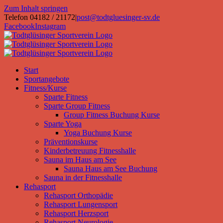
Zum Inhalt springen
Telefon 04182 / 21172
|
post@todtgluesinger-sv.de
Facebook
Instagram
Start
Sportangebote
Fitness/Kurse
Sparte Fitness
Sparte Group Fitness
Group Fitness Buchung Kurse
Sparte Yoga
Yoga Buchung Kurse
Präventionskurse
Kinderbetreuung Fitnesshalle
Sauna im Haus am See
Sauna Haus am See Buchung
Sauna in der Fitnesshalle
Rehasport
Rehasport Orthopädie
Rehasport Lungensport
Rehasport Herzsport
Rehasport Neurologie