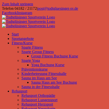
Zum Inhalt springen
Telefon 04182 / 21172
|
post@todtgluesinger-sv.de
Facebook
Instagram
Start
Sportangebote
Fitness/Kurse
Sparte Fitness
Sparte Group Fitness
Group Fitness Buchung Kurse
Sparte Yoga
Yoga Buchung Kurse
Präventionskurse
Kinderbetreuung Fitnesshalle
Sauna im Haus am See
Sauna Haus am See Buchung
Sauna in der Fitnesshalle
Rehasport
Rehasport Orthopädie
Rehasport Lungensport
Rehasport Herzsport
Rehasport Neurologie