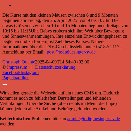
Die Kurse mit den kleinen Mäusen zwischen 6 und 9 Monaten
beginnen am Freitag, den 25. April 2025 von 9 bis 10Uhr. Die
etwas Größeren zwischen 10 und 15 Monaten beginnen freitags von
10:15 bis 11:15Uhr. Babys erobern sich ihre Welt über Bewegung
und Sinneswahrnehmungen. Ihre einzelnen Entwicklungsphasen zu
begleiten und zu fördern, ist Ziel dieses Kurses. Nähere
Informationen über die TSV-Geschäftsstelle unter: 04182/ 21172
Anmeldung per Email:
post@todtgluesinger-sv.de
Christoph Quante
2025-04-09T14:54:49+02:00
©
Impressum
|
Datenschutzerklärung
Facebook
Instagram
Page load link
Wir stellen gerade die Webseite auf ein neues CMS um. Dadurch
kommt es noch zu fehlerhaften Darstellungen und fehlenden
Verlinkungen. Über die
Suche
(oben rechts im Menü die Lupe)
können jedoch alle Artikel und Beiträge gefunden werden.
Bei
technischen
Problemen bitte an
admin@todtgluesinger-sv.de
wenden.