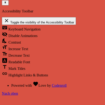
Accessibility Toolbar
close
Toggle the visibility of the Accessibility Toolbar
keyboard
Keyboard Navigation
visibility_off
Disable Animations
nights_stay
Contrast
format_size
Increase Text
text_fields
Decrease Text
font_download
Readable Font
title
Mark Titles
link
Highlight Links & Buttons
favorite
Powered with
Love
by
Codenroll
Nach oben