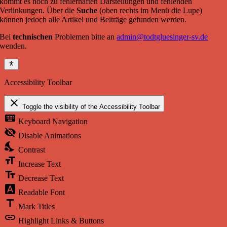
kommt es noch zu fehlerhaften Darstellungen und fehlenden
Verlinkungen. Über die
Suche
(oben rechts im Menü die Lupe)
können jedoch alle Artikel und Beiträge gefunden werden.
Bei
technischen
Problemen bitte an
admin@todtgluesinger-sv.de
wenden.
Accessibility Toolbar
close
Toggle the visibility of the Accessibility Toolbar
keyboard
Keyboard Navigation
visibility_off
Disable Animations
nights_stay
Contrast
format_size
Increase Text
text_fields
Decrease Text
font_download
Readable Font
title
Mark Titles
link
Highlight Links & Buttons