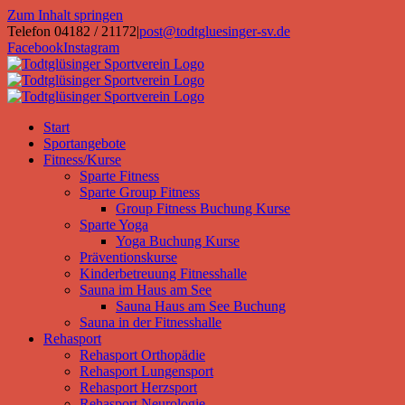
Zum Inhalt springen
Telefon 04182 / 21172
|
post@todtgluesinger-sv.de
Facebook
Instagram
Start
Sportangebote
Fitness/Kurse
Sparte Fitness
Sparte Group Fitness
Group Fitness Buchung Kurse
Sparte Yoga
Yoga Buchung Kurse
Präventionskurse
Kinderbetreuung Fitnesshalle
Sauna im Haus am See
Sauna Haus am See Buchung
Sauna in der Fitnesshalle
Rehasport
Rehasport Orthopädie
Rehasport Lungensport
Rehasport Herzsport
Rehasport Neurologie