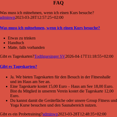
FAQ
Was muss ich mitnehmen, wenn ich einen Kurs besuche?
adminwp
2023-03-28T12:57:25+02:00
Was muss ich mitnehmen, wenn ich einen Kurs besuche?
Etwas zu trinken
Handtuch
Matte, falls vorhanden
Gibt es Tageskarten?
Todtlguesinger SV
2026-04-17T11:18:55+02:00
Gibt es Tageskarten?
Ja. Wir bieten Tageskarten für den Besuch in der Fitnesshalle
und im Haus am See an.
Eine Tageskarte kostet 15,00 Euro – Haus am See 18,00 Euro.
Bist du Mitglied in unserem Verein kostet die Tageskarte 12,00
Euro.
Du kannst damit die Gerätefläche oder unsere Group Fitness un
Yoga Kurse besuchen und den Saunabereich nutzen.
Gibt es ein Probetraining?
adminwp
2023-03-28T12:48:35+02:00