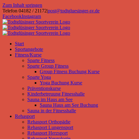
Zum Inhalt springen
Telefon 04182 / 21172
|
post@todtgluesinger-sv.de
Facebook
Instagram
Start
Sportangebote
Fitness/Kurse
Sparte Fitness
Sparte Group Fitness
Group Fitness Buchung Kurse
Sparte Yoga
Yoga Buchung Kurse
Präventionskurse
Kinderbetreuung Fitnesshalle
Sauna im Haus am See
Sauna Haus am See Buchung
Sauna in der Fitnesshalle
Rehasport
Rehasport Orthopädie
Rehasport Lungensport
Rehasport Herzsport
Rehasport Neurologie