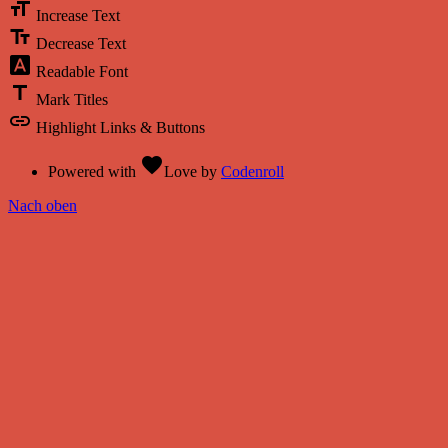
format_size
Increase Text
text_fields
Decrease Text
font_download
Readable Font
title
Mark Titles
link
Highlight Links & Buttons
favorite
Powered with
Love
by
Codenroll
Nach oben