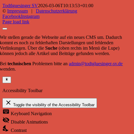
Todtlguesinger SV
2026-03-06T10:13:53+01:00
©
Impressum
|
Datenschutzerklärung
Facebook
Instagram
Page load link
Wir stellen gerade die Webseite auf ein neues CMS um. Dadurch
kommt es noch zu fehlerhaften Darstellungen und fehlenden
Verlinkungen. Über die
Suche
(oben rechts im Menü die Lupe)
können jedoch alle Artikel und Beiträge gefunden werden.
Bei
technischen
Problemen bitte an
admin@todtgluesinger-sv.de
wenden.
Accessibility Toolbar
close
Toggle the visibility of the Accessibility Toolbar
keyboard
Keyboard Navigation
visibility_off
Disable Animations
nights_stay
Contrast